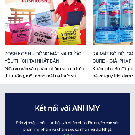
POSH KOSH – DÒNG MẶT NẠ ĐƯỢC
RA MẮT BỘ ĐÔI GI
YÊU THÍCH TẠI NHẬT BẢN
CURE – GIẢI PHÁP
CHO LÀN DA THÔ
Giữa vô vàn sản phẩm chăm sóc da trên
Khám phá Bộ đôi g
thị trường, một dòng mặt nạ thực sự
hè với quy trình làm 
thuyết phục người dùng không chỉ cần
giúp loại bỏ bã nhờn,
sở hữu thiết kế đẹp mắt, mà còn phải
tích tụ, hỗ trợ giảm m
mang đến giải pháp rõ ràng cho từng nhu
da mịn màng, khỏe mạ
cầu của làn da. POSH KOSH tạo dấu ấn
điểm làn da phải đối 
Kết nối với ANHMY
bằng cách kết hợp [...]
[...]
Đơn vị nhập khẩu trực tiếp và phân phối độc quyền các sản
phẩm mỹ phẩm và chăm sóc cá nhân nội địa Nhật.