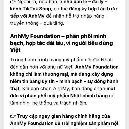
👉 Ngoài ra, nếu bạn là
nhà bán lẻ – đại lý –
kênh TikTok Shop
, có thể
đăng ký hợp tác trực
tiếp với AnhMy
để nhận hỗ trợ nhập hàng –
truyền thông – quà tặng.
AnhMy Foundation – phân phối minh
bạch, hợp tác dài lâu, vì người tiêu dùng
Việt
Trong hành trình mang mỹ phẩm nội địa Nhật
đến gần hơn với phụ nữ Việt,
AnhMy Foundation
không chỉ làm thương mại, mà đang xây dựng
niềm tin bằng uy tín – minh bạch – sự đồng hành
thật
. Khi bạn chọn AnhMy, bạn đang chọn
một
đơn vị phân phối mỹ phẩm Nhật chính hãng
có
tầm nhìn, hệ thống và trách nhiệm.
👉 Truy cập ngay gian hàng chính hãng của
AnhMy Foundation để trải nghiệm sản phẩm nội