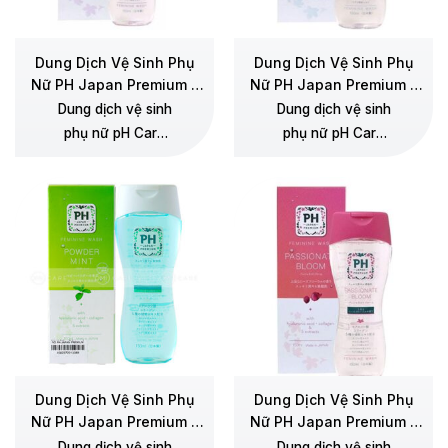
Dung Dịch Vệ Sinh Phụ
Dung Dịch Vệ Sinh Phụ
Nữ PH Japan Premium –
Nữ PH Japan Premium –
Hương Lavender
Hương Hoa cỏ
Dung dịch vệ sinh
Dung dịch vệ sinh
phụ nữ pH Care
phụ nữ pH Care
150ml của Nhật
150ml của Nhật
Bản được chiết
Bản được chiết
xuất từ các thành
xuất từ các thành
phần thiên nhiên
phần thiên nhiên
vô cùng dịu nhẹ
vô cùng dịu nhẹ
với công thức pH
với công thức pH
= 5 cực kỳ an
= 5 cực kỳ an
toàn, phù hợp
toàn, phù hợp
dùng hằng ngày
dùng hằng ngày
mà không sợ bị
mà không sợ bị
khô rát. Sản phẩm
khô rát. Sản phẩm
Dung Dịch Vệ Sinh Phụ
Dung Dịch Vệ Sinh Phụ
được bổ sung
được bổ sung
Nữ PH Japan Premium –
Nữ PH Japan Premium –
Hương Bạc hà
Hương Hoa Hồng
thêm hyaluronic
thêm hyaluronic
Dung dịch vệ sinh
Dung dịch vệ sinh