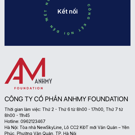
KẾT NỐI ĐẾN THÀNH CÔNG KẾT NỐI ĐẾN THÀNH CÔNG
tự nhiên và
ẩm tự nhiên, sản
keratin thủy phân,
phẩm giúp làm
Kết nối
giúp nuôi dưỡng
sạch nhẹ nhàng,
và [...]
giữ ẩm [...]
CÔNG TY CỔ PHẦN ANHMY FOUNDATION
Thời gian làm việc: Thứ 2 - Thứ 6 từ 8h00 - 17h00, Thứ 7 từ
8h00 - 11h45
Hotline: 0962123467
Hà Nội: Tòa nhà NewSkyLine, Lô CC2 KĐT mới Văn Quán – Yên
Phúc, Phường Văn Quán, TP. Hà Nội