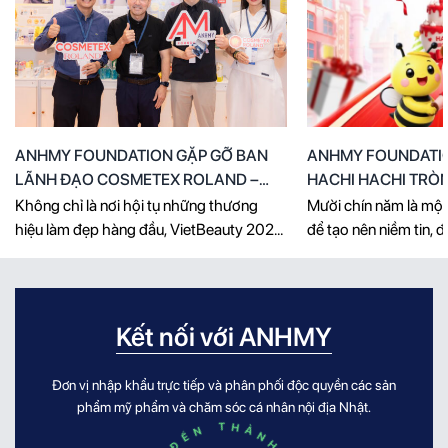
ANHMY FOUNDATION GẶP GỠ BAN
ANHMY FOUNDATI
LÃNH ĐẠO COSMETEX ROLAND –
HACHI HACHI TRÒN
HÀNH TRÌNH HIỂU CÂU CHUYỆN
Không chỉ là nơi hội tụ những thương
Mười chín năm là một 
THƯƠNG HIỆU, MANG SẢN PHẨM
hiệu làm đẹp hàng đầu, VietBeauty 2026
để tạo nên niềm tin, 
CHẤT LƯỢNG ĐẾN VIỆT NAM
còn trở thành cầu nối để những cuộc gặp
giá trị và đủ đẹp để 
gỡ chiến lược diễn ra. Trong khuôn khổ
ký ức của hàng triệu 
triển lãm, AnhMy Foundation đã vinh dự
dịp Hachi Hachi bước
đón tiếp và làm việc trực tiếp cùng ông
AnhMy Foundation c
Kết nối với ANHMY
Tomotake Matsuda – Executive Vice
trọng gửi lời chúc [...]
President (Phó [...]
Đơn vị nhập khẩu trực tiếp và phân phối độc quyền các sản
phẩm mỹ phẩm và chăm sóc cá nhân nội địa Nhật.