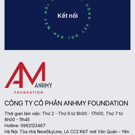
KẾT NỐI ĐẾN THÀNH CÔNG KẾT NỐI ĐẾN THÀNH CÔNG
Kết nối
CÔNG TY CỔ PHẦN ANHMY FOUNDATION
Thời gian làm việc: Thứ 2 - Thứ 6 từ 8h00 - 17h00, Thứ 7 từ
8h00 - 11h45
Hotline: 0962123467
Hà Nội: Tòa nhà NewSkyLine, Lô CC2 KĐT mới Văn Quán – Yên