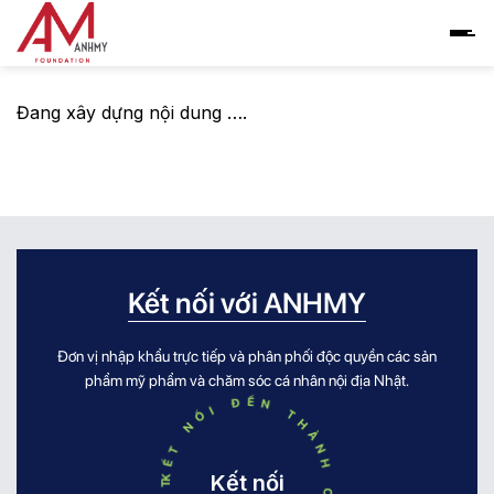
Skip
to
content
Đang xây dựng nội dung ….
Kết nối với ANHMY
Đơn vị nhập khẩu trực tiếp và phân phối độc quyền các sản
phẩm mỹ phẩm và chăm sóc cá nhân nội địa Nhật.
KẾT NỐI ĐẾN THÀNH CÔNG KẾT NỐI ĐẾN THÀNH CÔNG
Kết nối