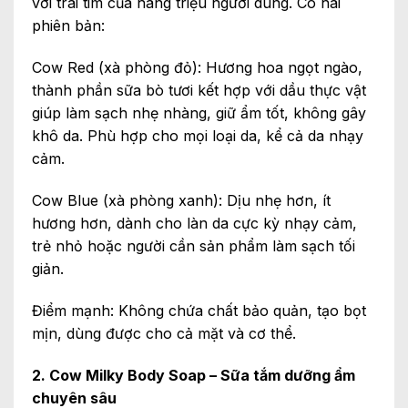
với trái tim của hàng triệu người dùng. Có hai
phiên bản:
Cow Red (xà phòng đỏ): Hương hoa ngọt ngào,
thành phần sữa bò tươi kết hợp với dầu thực vật
giúp làm sạch nhẹ nhàng, giữ ẩm tốt, không gây
khô da. Phù hợp cho mọi loại da, kể cả da nhạy
cảm.
Cow Blue (xà phòng xanh): Dịu nhẹ hơn, ít
hương hơn, dành cho làn da cực kỳ nhạy cảm,
trẻ nhỏ hoặc người cần sản phẩm làm sạch tối
giản.
Điểm mạnh: Không chứa chất bảo quản, tạo bọt
mịn, dùng được cho cả mặt và cơ thể.
2. Cow Milky Body Soap – Sữa tắm dưỡng ẩm
chuyên sâu