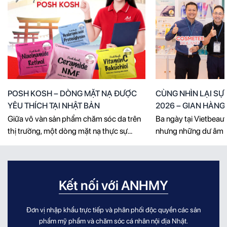
POSH KOSH – DÒNG MẶT NẠ ĐƯỢC
CÙNG NHÌN LẠI SỰ
YÊU THÍCH TẠI NHẬT BẢN
2026 – GIAN HÀN
FOUNDATION BÙNG
Giữa vô vàn sản phẩm chăm sóc da trên
Ba ngày tại Vietbeaut
GIỜ HẾT!
thị trường, một dòng mặt nạ thực sự
nhưng những dư âm v
thuyết phục người dùng không chỉ cần
luôn đông kín khách,
sở hữu thiết kế đẹp mắt, mà còn phải
đầy ý nghĩa và hàng 
mang đến giải pháp rõ ràng cho từng nhu
còn nguyên vẹn trong
cầu của làn da. POSH KOSH tạo dấu ấn
AnhMy Foundation. K
Kết nối với ANHMY
bằng cách kết hợp [...]
triển lãm mỹ phẩm, 
[...]
Đơn vị nhập khẩu trực tiếp và phân phối độc quyền các sản
phẩm mỹ phẩm và chăm sóc cá nhân nội địa Nhật.