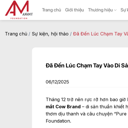
Skip
Trang chủ
Giới thiệu
Thương hiệu
Sự 
to
content
Trang chủ
/
Sự kiện, hội thảo
/
Đã Đến Lúc Chạm Tay Và
Đã Đến Lúc Chạm Tay Vào Di S
06/12/2025
Tháng 12 trở nên rực rỡ hơn bao giờ 
mắt Cow Brand
– di sản thuần khiết
thơm dịu thanh và câu chuyện “Pure 
Foundation.