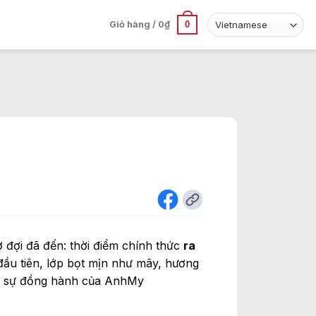
0
Giỏ hàng /
0
₫
 đợi đã đến: thời điểm chính thức
ra
đầu tiên, lớp bọt mịn như mây, hương
ưới sự đồng hành của AnhMy