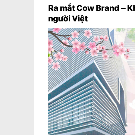
Ra mắt Cow Brand – Kh
người Việt