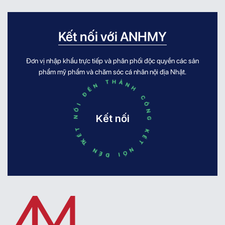
tích tụ, hỗ trợ giảm mụn và mang lại làn
AnhMy Foundation m
da mịn màng, khỏe mạnh. Mùa hè là thời
với người tiêu dùng
điểm làn da phải đối mặt với nhiều áp lực
đang dần trở thành h
Kết nối với ANHMY
[...]
tại nhiều điểm bán tr
Không ồn [...]
Đơn vị nhập khẩu trực tiếp và phân phối độc quyền các sản
KẾT NỐI ĐẾN THÀNH CÔNG KẾT NỐI ĐẾN THÀNH CÔNG
phẩm mỹ phẩm và chăm sóc cá nhân nội địa Nhật.
Kết nối