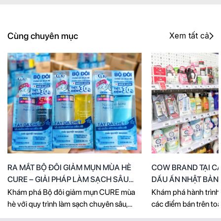
Cùng chuyên mục
Xem tất cả
RA MẮT BỘ ĐÔI GIẢM MỤN MÙA HÈ
COW BRAND TẠI CÁ
CURE – GIẢI PHÁP LÀM SẠCH SÂU
DẤU ẤN NHẬT BẢN 
CHO LÀN DA THÔNG THOÁNG
VIỆT
Khám phá Bộ đôi giảm mụn CURE mùa
Khám phá hành trìn
hè với quy trình làm sạch chuyên sâu,
các điểm bán trên toà
giúp loại bỏ bã nhờn, da chết và bụi bẩn
thần chăm sóc dịu n