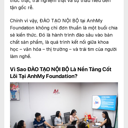
thức thật, trải nghiệm thật và sự thấu hiểu đến
tận gốc rễ.
Chính vì vậy, ĐÀO TẠO NỘI BỘ tại AnhMy
Foundation không chỉ đơn thuần là một buổi chia
sẻ kiến thức. Đó là hành trình đào sâu vào bản
chất sản phẩm, là quá trình kết nối giữa khoa
học – văn hóa – thị trường – và trái tim của người
làm nghề.
Vì Sao ĐÀO TẠO NỘI BỘ Là Nền Tảng Cốt
Lõi Tại AnhMy Foundation?