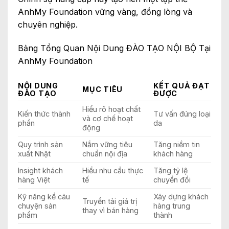
AnhMy Foundation vững vàng, đồng lòng và
chuyên nghiệp.
Bảng Tổng Quan Nội Dung ĐÀO TẠO NỘI BỘ Tại
AnhMy Foundation
NỘI DUNG
KẾT QUẢ ĐẠT
MỤC TIÊU
ĐÀO TẠO
ĐƯỢC
Hiểu rõ hoạt chất
Kiến thức thành
Tư vấn đúng loại
và cơ chế hoạt
phần
da
động
Quy trình sản
Nắm vững tiêu
Tăng niềm tin
xuất Nhật
chuẩn nội địa
khách hàng
Insight khách
Hiểu nhu cầu thực
Tăng tỷ lệ
hàng Việt
tế
chuyển đổi
Kỹ năng kể câu
Xây dựng khách
Truyền tải giá trị
chuyện sản
hàng trung
thay vì bán hàng
phẩm
thành