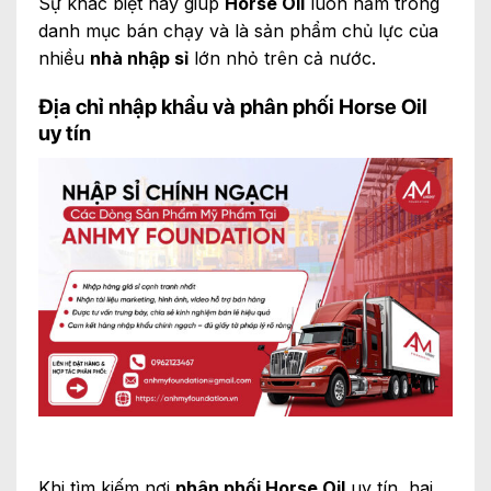
Sự khác biệt này giúp
Horse Oil
luôn nằm trong
danh mục bán chạy và là sản phẩm chủ lực của
nhiều
nhà nhập sỉ
lớn nhỏ trên cả nước.
Địa chỉ nhập khẩu và phân phối Horse Oil
uy tín
Khi tìm kiếm nơi
phân phối Horse Oil
uy tín, hai