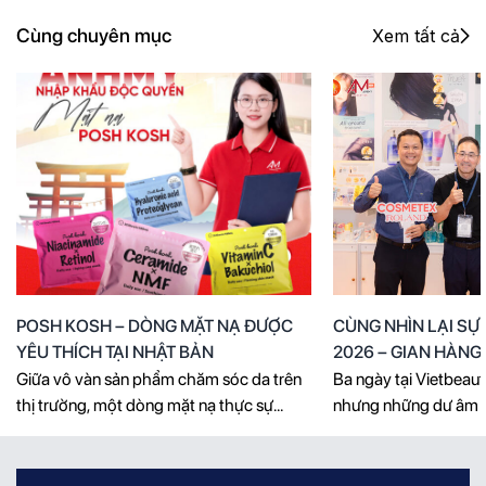
Cùng chuyên mục
Xem tất cả
POSH KOSH – DÒNG MẶT NẠ ĐƯỢC
CÙNG NHÌN LẠI SỰ
YÊU THÍCH TẠI NHẬT BẢN
2026 – GIAN HÀN
FOUNDATION BÙNG
Giữa vô vàn sản phẩm chăm sóc da trên
Ba ngày tại Vietbeaut
GIỜ HẾT!
thị trường, một dòng mặt nạ thực sự
nhưng những dư âm v
thuyết phục người dùng không chỉ cần
luôn đông kín khách,
sở hữu thiết kế đẹp mắt, mà còn phải
đầy ý nghĩa và hàng 
mang đến giải pháp rõ ràng cho từng nhu
còn nguyên vẹn trong