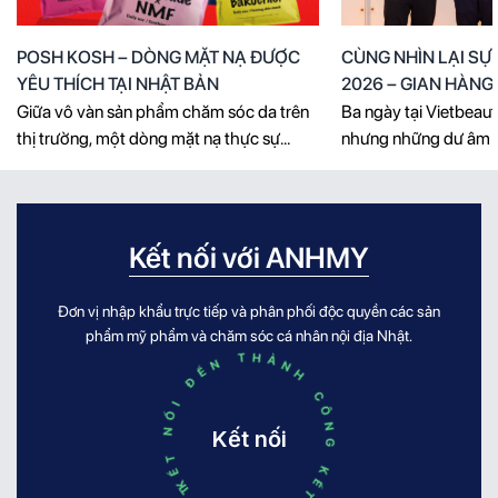
POSH KOSH – DÒNG MẶT NẠ ĐƯỢC
CÙNG NHÌN LẠI SỰ
YÊU THÍCH TẠI NHẬT BẢN
2026 – GIAN HÀN
FOUNDATION BÙNG
Giữa vô vàn sản phẩm chăm sóc da trên
Ba ngày tại Vietbeaut
GIỜ HẾT!
thị trường, một dòng mặt nạ thực sự
nhưng những dư âm v
thuyết phục người dùng không chỉ cần
luôn đông kín khách,
sở hữu thiết kế đẹp mắt, mà còn phải
đầy ý nghĩa và hàng 
mang đến giải pháp rõ ràng cho từng nhu
còn nguyên vẹn trong
cầu của làn da. POSH KOSH tạo dấu ấn
AnhMy Foundation. K
Kết nối với ANHMY
bằng cách kết hợp [...]
triển lãm mỹ phẩm, 
[...]
Đơn vị nhập khẩu trực tiếp và phân phối độc quyền các sản
KẾT NỐI ĐẾN THÀNH CÔNG KẾT NỐI ĐẾN THÀNH CÔNG
phẩm mỹ phẩm và chăm sóc cá nhân nội địa Nhật.
Kết nối