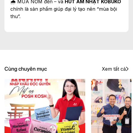
🌧️ MÙA NỒM đến – và
HÚT ẨM NHẬT KOBUKO
chính là sản phẩm giúp đại lý tạo nên “mùa bội
thu”.
Cùng chuyên mục
Xem tất cả