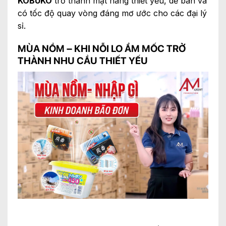
KOBUKO
trở thành mặt hàng thiết yếu, dễ bán và
có tốc độ quay vòng đáng mơ ước cho các đại lý
sỉ.
MÙA NỒM – KHI NỖI LO ẨM MỐC TRỞ
THÀNH NHU CẦU THIẾT YẾU