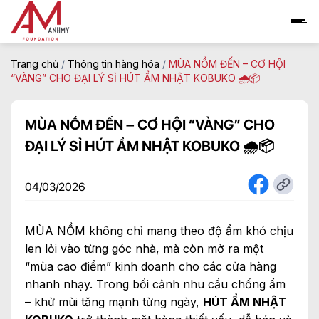
Skip
to
content
Trang chủ
/
Thông tin hàng hóa
/
MÙA NỒM ĐẾN – CƠ HỘI
“VÀNG” CHO ĐẠI LÝ SỈ HÚT ẨM NHẬT KOBUKO 🌧️📦
MÙA NỒM ĐẾN – CƠ HỘI “VÀNG” CHO
ĐẠI LÝ SỈ HÚT ẨM NHẬT KOBUKO 🌧️📦
04/03/2026
MÙA NỒM không chỉ mang theo độ ẩm khó chịu
len lỏi vào từng góc nhà, mà còn mở ra một
“mùa cao điểm” kinh doanh cho các cửa hàng
nhanh nhạy. Trong bối cảnh nhu cầu chống ẩm
– khử mùi tăng mạnh từng ngày,
HÚT ẨM NHẬT