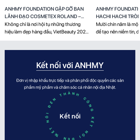
ANHMY FOUNDATION GẶP GỠ BAN
ANHMY FOUNDATI
LÃNH ĐẠO COSMETEX ROLAND –
HACHI HACHI TRÒN
HÀNH TRÌNH HIỂU CÂU CHUYỆN
Không chỉ là nơi hội tụ những thương
Mười chín năm là một 
THƯƠNG HIỆU, MANG SẢN PHẨM
hiệu làm đẹp hàng đầu, VietBeauty 2026
để tạo nên niềm tin, 
CHẤT LƯỢNG ĐẾN VIỆT NAM
còn trở thành cầu nối để những cuộc gặp
giá trị và đủ đẹp để 
gỡ chiến lược diễn ra. Trong khuôn khổ
ký ức của hàng triệu 
triển lãm, AnhMy Foundation đã vinh dự
dịp Hachi Hachi bước
đón tiếp và làm việc trực tiếp cùng ông
AnhMy Foundation c
Kết nối với ANHMY
Tomotake Matsuda – Executive Vice
trọng gửi lời chúc [...]
President (Phó [...]
Đơn vị nhập khẩu trực tiếp và phân phối độc quyền các sản
phẩm mỹ phẩm và chăm sóc cá nhân nội địa Nhật.
KẾT NỐI ĐẾN THÀNH CÔNG KẾT NỐI ĐẾN THÀNH CÔNG
Kết nối