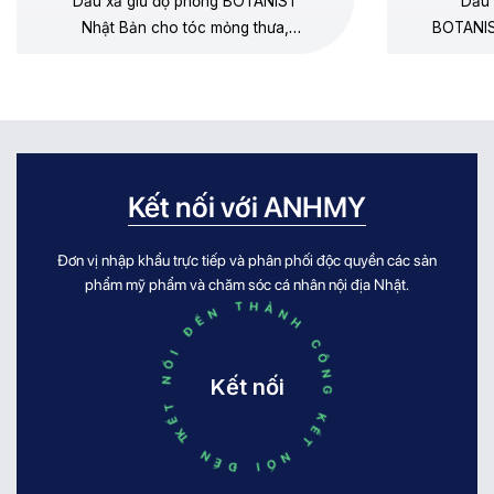
Dầu xả giữ độ phồng BOTANIST
Dầu 
Nhật Bản cho tóc mỏng thưa,
BOTANIS
dưỡng mềm không gây xẹp gốc,
thưa, 
không silicone, hương lê – hoa cúc
dương, 
chamomile.
Kết nối với ANHMY
Đơn vị nhập khẩu trực tiếp và phân phối độc quyền các sản
KẾT NỐI ĐẾN THÀNH CÔNG KẾT NỐI ĐẾN THÀNH CÔNG
phẩm mỹ phẩm và chăm sóc cá nhân nội địa Nhật.
Kết nối