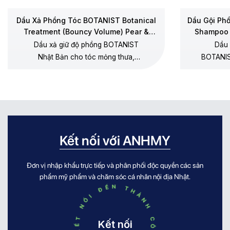
Dầu Xả Phồng Tóc BOTANIST Botanical
Dầu Gội Ph
Treatment (Bouncy Volume) Pear &
Shampoo 
Chamomile
Dầu xả giữ độ phồng BOTANIST
Dầu 
Nhật Bản cho tóc mỏng thưa,
BOTANIS
dưỡng mềm không gây xẹp gốc,
thưa, 
không silicone, hương lê – hoa cúc
dương, 
chamomile.
Kết nối với ANHMY
Đơn vị nhập khẩu trực tiếp và phân phối độc quyền các sản
KẾT NỐI ĐẾN THÀNH CÔNG KẾT NỐI ĐẾN THÀNH CÔNG
phẩm mỹ phẩm và chăm sóc cá nhân nội địa Nhật.
Kết nối