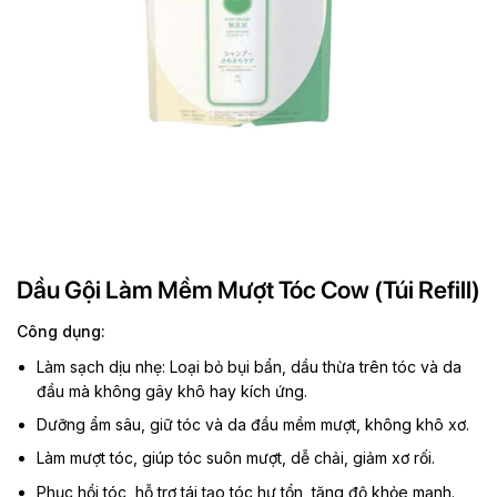
Dầu Gội Làm Mềm Mượt Tóc Cow (Túi Refill)
Công dụng:
Làm sạch dịu nhẹ: Loại bỏ bụi bẩn, dầu thừa trên tóc và da
đầu mà không gây khô hay kích ứng.
Dưỡng ẩm sâu, giữ tóc và da đầu mềm mượt, không khô xơ.
Làm mượt tóc, giúp tóc suôn mượt, dễ chải, giảm xơ rối.
Phục hồi tóc, hỗ trợ tái tạo tóc hư tổn, tăng độ khỏe mạnh.