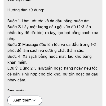
Hướng dẫn sử dụng:
Bước 1: Làm ướt tóc và da đầu bằng nước ấm.
Bước 2: Lấy một lượng dầu gội vừa đủ (2-3 lần
nhấn tùy độ dài tóc) ra tay, tạo bọt bằng cách xoa
nhẹ.
Bước 3: Massage đều lên tóc và da đầu trong 1-2
phút để làm sạch và dưỡng chất thấm sâu.
Bước 4: Xả sạch bằng nước mát, lau khô bằng
khăn mềm.
Lưu ý: Dùng 2-3 lần/tuần hoặc hàng ngày nếu tóc
dễ bẩn. Phù hợp cho tóc khô, hư tổn hoặc da đầu
nhạy cảm.
Bảo quản:
Xem thêm
Để xa tầm tay trẻ sơ sinh và trẻ nhỏ.