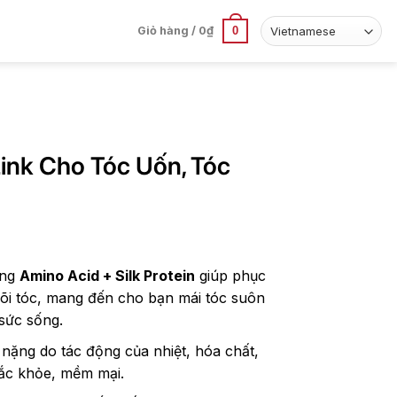
0
Giỏ hàng /
0
₫
Link Cho Tóc Uốn, Tóc
l
ung
Amino Acid + Silk Protein
giúp phục
lõi tóc, mang đến cho bạn mái tóc suôn
sức sống.
 nặng do tác động của nhiệt, hóa chất,
ắc khỏe, mềm mại.