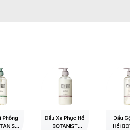
+
+
i Phồng
Dầu Xả Phục Hồi
Dầu Gộ
TANIST
BOTANIST
Hồi BO