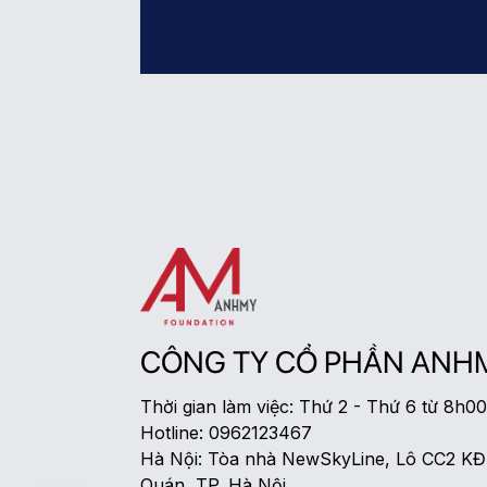
CÔNG TY CỔ PHẦN ANH
Thời gian làm việc: Thứ 2 - Thứ 6 từ 8h0
Hotline: 0962123467
Hà Nội: Tòa nhà NewSkyLine, Lô CC2 K
Quán, TP. Hà Nội