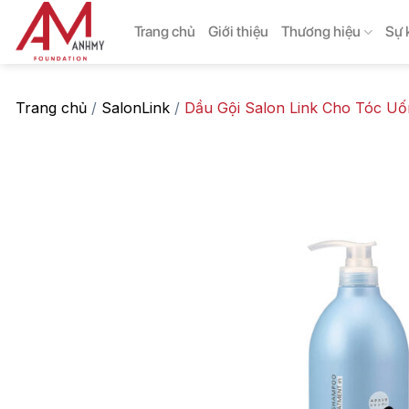
Skip
Trang chủ
Giới thiệu
Thương hiệu
Sự 
to
content
Trang chủ
/
SalonLink
/
Dầu Gội Salon Link Cho Tóc U