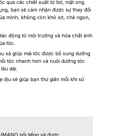
c qua các chiết xuất từ bơ, mật ong.
dụng, bạn sẽ cảm nhận được sự thay đổi
 của mình, không còn khô xơ, chẻ ngọn,
tác động từ môi trường và hóa chất ảnh
a tóc.
ầu xả giúp mái tóc được bổ sung dưỡng
hồi tóc nhanh hơn và nuôi dưỡng tóc
âu dài.
 dịu sẽ giúp bạn thư giãn mỗi khi sử
KUMANO nổi tiếng và được