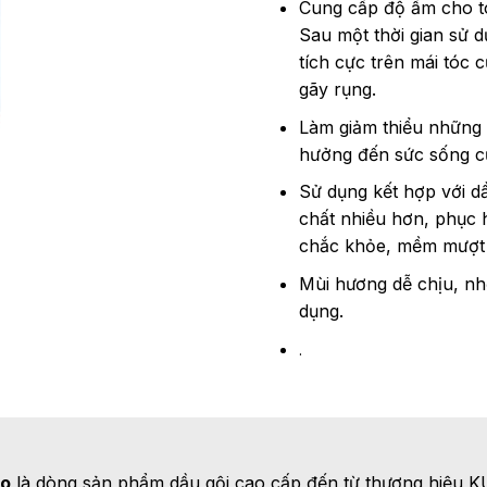
Cung cấp độ ẩm cho tó
Sau một thời gian sử 
tích cực trên mái tóc
gãy rụng.
Làm giảm thiểu những 
hưởng đến sức sống củ
Sử dụng kết hợp với d
chất nhiều hơn, phục 
chắc khỏe, mềm mượt l
Mùi hương dễ chịu, nhẹ
dụng.
.
oo
là dòng sản phẩm dầu gội cao cấp đến từ thương hiệu 