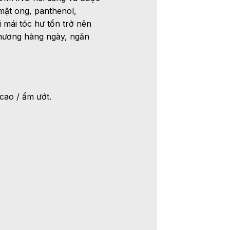
mật ong, panthenol,
i mái tóc hư tổn trở nên
thương hàng ngày, ngăn
cao / ẩm ướt.