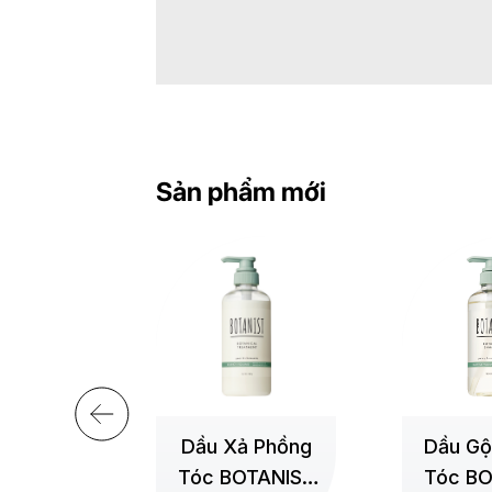
Sản phẩm mới
+
+
i Suôn
Dầu Xả Phồng
Dầu Gộ
OTANIST
Tóc BOTANIST
Tóc BO