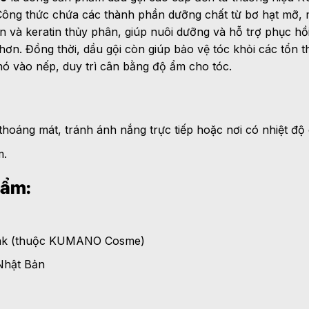
Công thức chứa các thành phần dưỡng chất từ bơ hạt mỡ, 
ên và keratin thủy phân, giúp nuôi dưỡng và hỗ trợ phục hồ
ơn. Đồng thời, dầu gội còn giúp bảo vệ tóc khỏi các tổn 
hó vào nếp, duy trì cân bằng độ ẩm cho tóc.
thoáng mát, tránh ánh nắng trực tiếp hoặc nơi có nhiệt độ 
m.
hẩm:
ink (thuộc KUMANO Cosme)
Nhật Bản