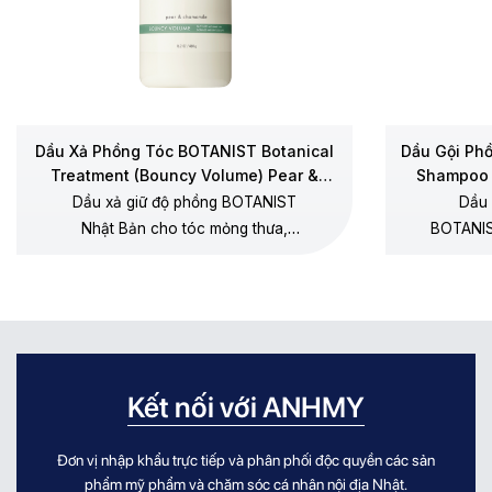
Dầu Xả Phồng Tóc BOTANIST Botanical
Dầu Gội Ph
Treatment (Bouncy Volume) Pear &
Shampoo 
Chamomile
Dầu xả giữ độ phồng BOTANIST
Dầu 
Nhật Bản cho tóc mỏng thưa,
BOTANIS
dưỡng mềm không gây xẹp gốc,
thưa, 
không silicone, hương lê – hoa cúc
dương, 
chamomile.
Kết nối với ANHMY
Đơn vị nhập khẩu trực tiếp và phân phối độc quyền các sản
phẩm mỹ phẩm và chăm sóc cá nhân nội địa Nhật.