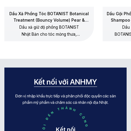
Dầu Xả Phồng Tóc BOTANIST Botanical
Dầu Gội Ph
Treatment (Bouncy Volume) Pear &
Shampoo 
Chamomile
Dầu xả giữ độ phồng BOTANIST
Dầu 
Nhật Bản cho tóc mỏng thưa,
BOTANIS
dưỡng mềm không gây xẹp gốc,
thưa, 
không silicone, hương lê – hoa cúc
dương, 
chamomile.
Kết nối với ANHMY
Đơn vị nhập khẩu trực tiếp và phân phối độc quyền các sản
KẾT NỐI ĐẾN THÀNH CÔNG KẾT NỐI ĐẾN THÀNH CÔNG
phẩm mỹ phẩm và chăm sóc cá nhân nội địa Nhật.
Kết nối