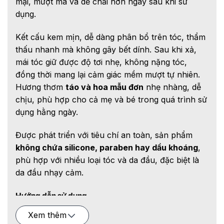
mại, mượt mà và dễ chải hơn ngay sau khi sử
dụng.
Kết cấu kem mịn, dễ dàng phân bổ trên tóc, thẩm
thấu nhanh mà không gây bết dính. Sau khi xả,
mái tóc giữ được độ tơi nhẹ, không nặng tóc,
đồng thời mang lại cảm giác mềm mượt tự nhiên.
Hương thơm
táo và hoa mẫu đơn
nhẹ nhàng, dễ
chịu, phù hợp cho cả mẹ và bé trong quá trình sử
dụng hằng ngày.
Được phát triển với tiêu chí an toàn, sản phẩm
không chứa silicone, paraben hay dầu khoáng
,
phù hợp với nhiều loại tóc và da đầu, đặc biệt là
da đầu nhạy cảm.
Hướng dẫn sử dụng
Sau khi gội đầu, lấy một lượng dầu xả vừa đủ,
Xem thêm