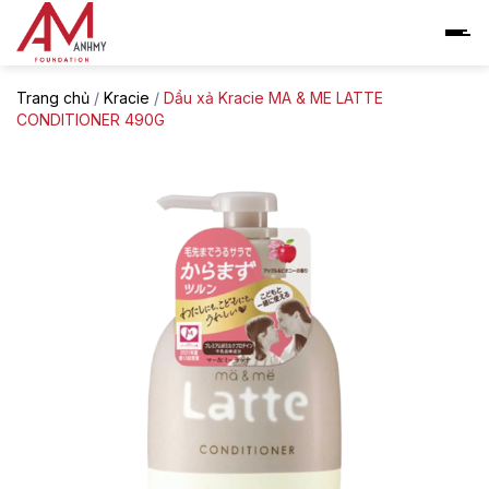
Skip
to
content
Trang chủ
/
Kracie
/
Dầu xả Kracie MA & ME LATTE
CONDITIONER 490G