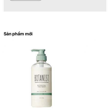
thoa đều lên thân và ngọn tóc, massage nhẹ
nhàng, sau đó xả sạch lại với nước.
Bảo quản
Bảo quản nơi khô ráo, thoáng mát, tránh ánh
nắng trực tiếp. Đậy kín nắp sau khi sử dụng.
Sản phẩm mới