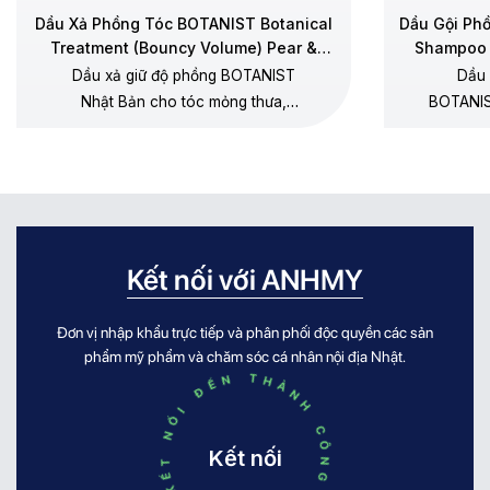
Dầu Xả Phồng Tóc BOTANIST Botanical
Dầu Gội Ph
Treatment (Bouncy Volume) Pear &
Shampoo 
Chamomile
Dầu xả giữ độ phồng BOTANIST
Dầu 
Nhật Bản cho tóc mỏng thưa,
BOTANIS
dưỡng mềm không gây xẹp gốc,
thưa, 
không silicone, hương lê – hoa cúc
dương, 
chamomile.
Kết nối với ANHMY
Đơn vị nhập khẩu trực tiếp và phân phối độc quyền các sản
KẾT NỐI ĐẾN THÀNH CÔNG KẾT NỐI ĐẾN THÀNH CÔNG
phẩm mỹ phẩm và chăm sóc cá nhân nội địa Nhật.
Kết nối