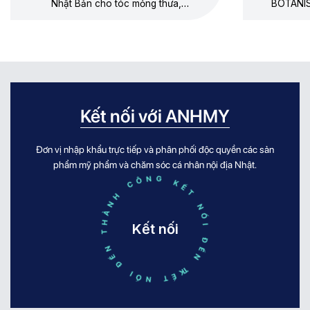
Nhật Bản cho tóc mỏng thưa,
BOTANIS
dưỡng mềm không gây xẹp gốc,
thưa, 
không silicone, hương lê – hoa cúc
dương, 
chamomile.
Kết nối với ANHMY
Đơn vị nhập khẩu trực tiếp và phân phối độc quyền các sản
KẾT NỐI ĐẾN THÀNH CÔNG KẾT NỐI ĐẾN THÀNH CÔNG
phẩm mỹ phẩm và chăm sóc cá nhân nội địa Nhật.
Kết nối