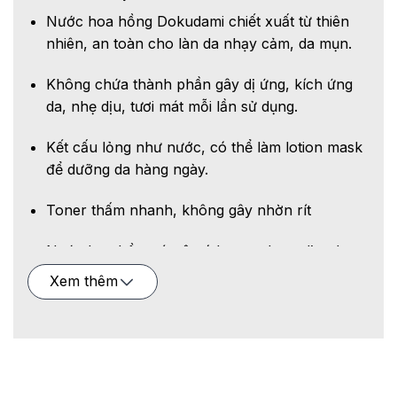
Nước hoa hồng Dokudami chiết xuất từ thiên
nhiên, an toàn cho làn da nhạy cảm, da mụn.
Không chứa thành phần gây dị ứng, kích ứng
da, nhẹ dịu, tươi mát mỗi lần sử dụng.
Kết cấu lỏng như nước, có thể làm lotion mask
để dưỡng da hàng ngày.
Toner thấm nhanh, không gây nhờn rít
Nước hoa hồng tía tô có hương thơm dịu nhẹ
dễ chịu, giúp bạn thư giãn sau 1 ngày dài mệt
Xem thêm
mỏi.
Bảo quản:
Nơi khô ráo thoáng mát.