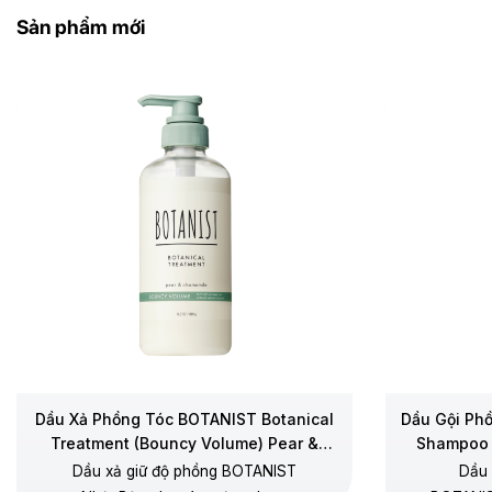
Tránh ánh nắng trực tiếp, nơi có nhiệt độ cao
Sản phẩm mới
hoặc ẩm ướt.
Đậy nắp kín sau khi sử dụng.
Dầu Xả Phồng Tóc BOTANIST Botanical
Dầu Gội Ph
Treatment (Bouncy Volume) Pear &
Shampoo 
Chamomile
Dầu xả giữ độ phồng BOTANIST
Dầu 