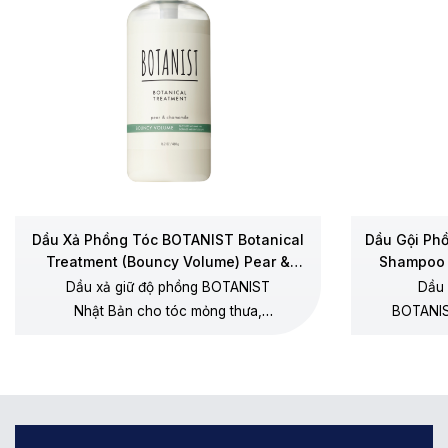
Dầu Xả Phồng Tóc BOTANIST Botanical
Dầu Gội Ph
Treatment (Bouncy Volume) Pear &
Shampoo 
Chamomile
Dầu xả giữ độ phồng BOTANIST
Dầu 
Nhật Bản cho tóc mỏng thưa,
BOTANIS
dưỡng mềm không gây xẹp gốc,
thưa, 
không silicone, hương lê – hoa cúc
dương, 
chamomile.