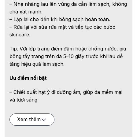
– Nhẹ nhàng lau lên vùng da cần làm sạch, không
chà xát mạnh.
– Lặp lại cho đến khi bông sạch hoàn toàn.
– Rửa lại với sữa rửa mặt và tiếp tục các bước
skincare.
Tip: Với lớp trang điểm đậm hoặc chống nước, giữ
bông tẩy trang trên da 5–10 giây trước khi lau để
tăng hiệu quả làm sạch.
Ưu điểm nổi bật
– Chiết xuất hạt ý dĩ dưỡng ẩm, giúp da mềm mại
và tươi sáng
– Công thức dịu nhẹ, không gây kích ứng, phù
Xem thêm
hợp với cả da nhạy cảm.
– Tẩy sạch hiệu quả mà không làm mất đi độ ẩm