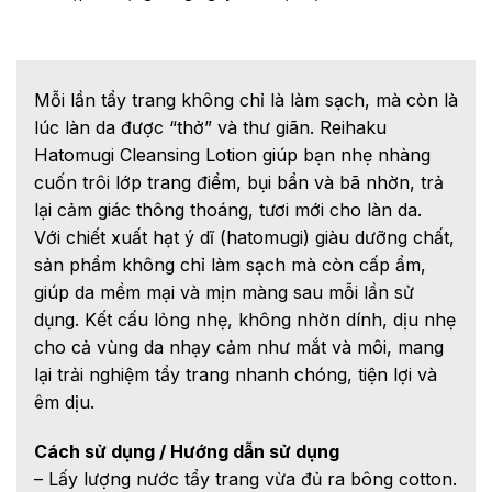
Mỗi lần tẩy trang không chỉ là làm sạch, mà còn là
lúc làn da được “thở” và thư giãn. Reihaku
Hatomugi Cleansing Lotion giúp bạn nhẹ nhàng
cuốn trôi lớp trang điểm, bụi bẩn và bã nhờn, trả
lại cảm giác thông thoáng, tươi mới cho làn da.
Với chiết xuất hạt ý dĩ (hatomugi) giàu dưỡng chất,
sản phẩm không chỉ làm sạch mà còn cấp ẩm,
giúp da mềm mại và mịn màng sau mỗi lần sử
dụng. Kết cấu lỏng nhẹ, không nhờn dính, dịu nhẹ
cho cả vùng da nhạy cảm như mắt và môi, mang
lại trải nghiệm tẩy trang nhanh chóng, tiện lợi và
êm dịu.
Cách sử dụng / Hướng dẫn sử dụng
– Lấy lượng nước tẩy trang vừa đủ ra bông cotton.