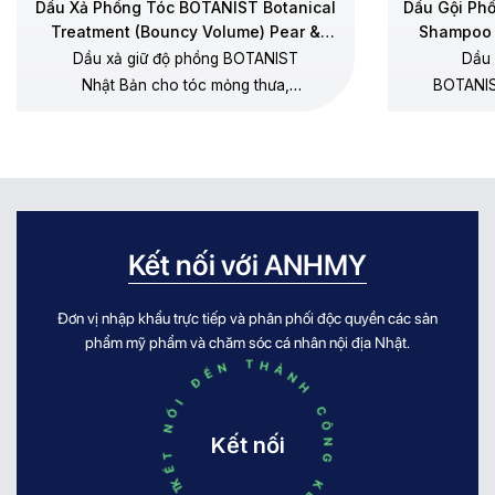
Dầu Xả Phồng Tóc BOTANIST Botanical
Dầu Gội Ph
Treatment (Bouncy Volume) Pear &
Shampoo 
Chamomile
Dầu xả giữ độ phồng BOTANIST
Dầu 
Nhật Bản cho tóc mỏng thưa,
BOTANIS
dưỡng mềm không gây xẹp gốc,
thưa, 
không silicone, hương lê – hoa cúc
dương, 
chamomile.
Kết nối với ANHMY
Đơn vị nhập khẩu trực tiếp và phân phối độc quyền các sản
KẾT NỐI ĐẾN THÀNH CÔNG KẾT NỐI ĐẾN THÀNH CÔNG
phẩm mỹ phẩm và chăm sóc cá nhân nội địa Nhật.
Kết nối