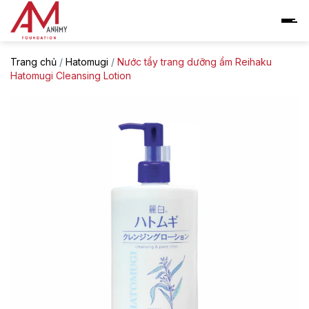
Skip
to
content
Trang chủ
/
Hatomugi
/
Nước tẩy trang dưỡng ẩm Reihaku
Hatomugi Cleansing Lotion