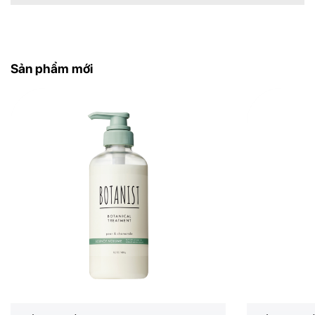
tự nhiên của da.
– Không nhờn rít, không để lại cảm giác nặng mặt.
Sản phẩm mới
– Dễ sử dụng, tiết kiệm thời gian, phù hợp cho cả
make-up nhẹ và đậm.