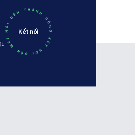
/tẩy,
không
 NỐI ĐẾN THÀNH CÔNG KẾT NỐI ĐẾN THÀNH CÔNG
ông
silicone,
cone,
hương bưởi
ơng
– xô thơm.
sia –
Kết nối
sis.
t.