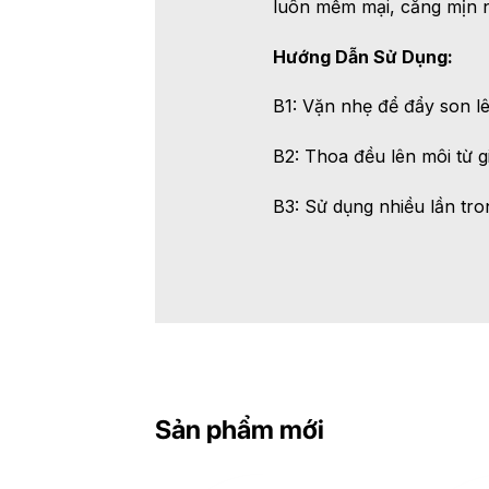
luôn mềm mại, căng mịn n
Hướng Dẫn Sử Dụng:
B1: Vặn nhẹ để đẩy son l
B2: Thoa đều lên môi từ g
B3: Sử dụng nhiều lần tro
Sản phẩm mới