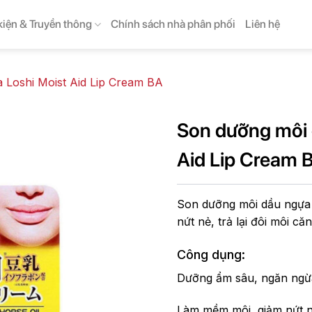
kiện & Truyền thông
Chính sách nhà phân phối
Liên hệ
 Loshi Moist Aid Lip Cream BA
Son dưỡng môi 
Aid Lip Cream 
Son dưỡng môi dầu ngựa 
nứt nẻ, trả lại đôi môi c
Công dụng:
Dưỡng ẩm sâu, ngăn ngừa
Làm mềm môi, giảm nứt nẻ