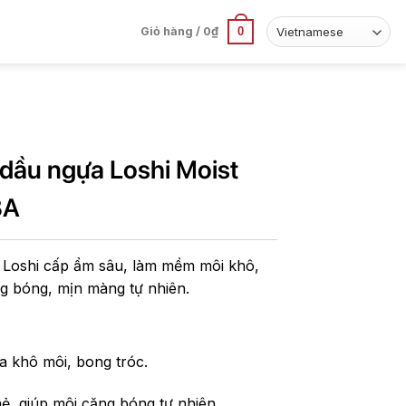
0
Giỏ hàng /
0
₫
dầu ngựa Loshi Moist
BA
Loshi cấp ẩm sâu, làm mềm môi khô,
ăng bóng, mịn màng tự nhiên.
 khô môi, bong tróc.
, giúp môi căng bóng tự nhiên.