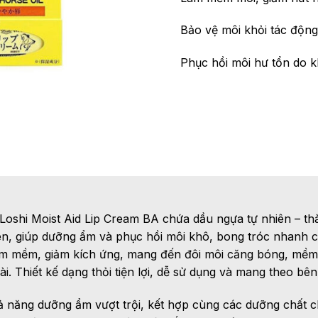
Bảo vệ môi khỏi tác động 
Phục hồi môi hư tổn do k
oshi Moist Aid Lip Cream BA chứa dầu ngựa tự nhiên – th
ên, giúp dưỡng ẩm và phục hồi môi khô, bong tróc nhanh
làm mềm, giảm kích ứng, mang đến đôi môi căng bóng, mềm
i. Thiết kế dạng thỏi tiện lợi, dễ sử dụng và mang theo bên
hả năng dưỡng ẩm vượt trội, kết hợp cùng các dưỡng chất 