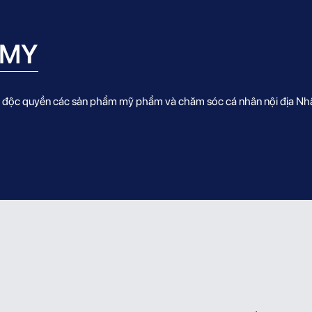
ch
khỏe, không
nhuộm
KẾT
ng,
silicone,
kh
ông
hương mẫu
sili
HMY
cone,
đơn – dâu
hư
g mẫu
rừng.
free
– hoa
cas
ối độc quyền các sản phẩm mỹ phẩm và chăm sóc cá nhân nội địa Nhậ
m.