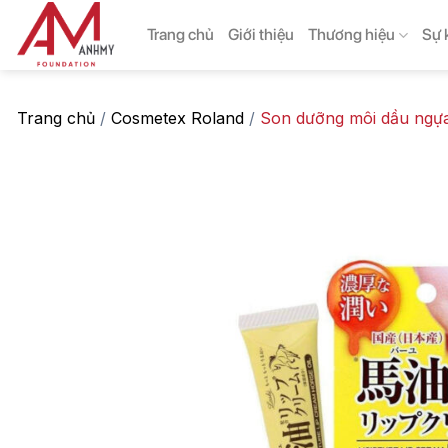
Skip
Trang chủ
Giới thiệu
Thương hiệu
Sự 
to
content
Trang chủ
/
Cosmetex Roland
/
Son dưỡng môi dầu ngựa