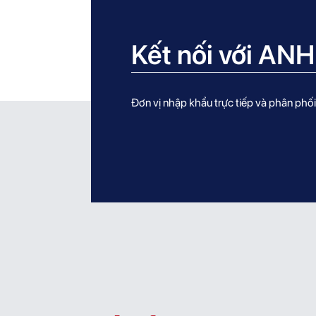
g táo
không
bạ
– hoa
silicone,
dươ
 tươi
hương lê –
kh
Kết nối với AN
t.
hoa cúc
sili
chamomile.
hươn
đơn 
Đơn vị nhập khẩu trực tiếp và phân ph
ca