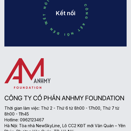
KẾT NỐI ĐẾN THÀNH CÔNG KẾT NỐI ĐẾN THÀNH CÔNG
Kết nối
CÔNG TY CỔ PHẦN ANHMY FOUNDATION
Thời gian làm việc: Thứ 2 - Thứ 6 từ 8h00 - 17h00, Thứ 7 từ
8h00 - 11h45
Hotline: 0962123467
Hà Nội: Tòa nhà NewSkyLine, Lô CC2 KĐT mới Văn Quán – Yên