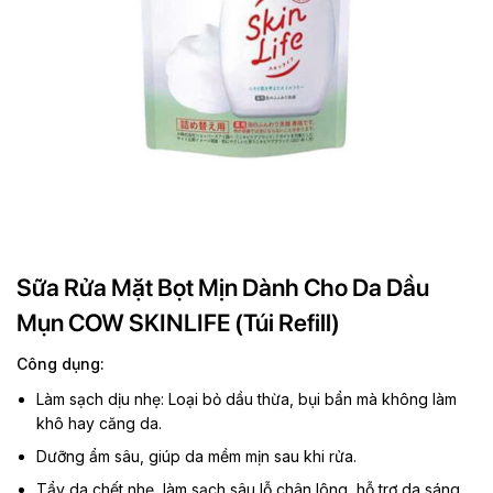
Sữa Rửa Mặt Bọt Mịn Dành Cho Da Dầu
Mụn COW SKINLIFE (Túi Refill)
Công dụng:
Làm sạch dịu nhẹ: Loại bỏ dầu thừa, bụi bẩn mà không làm
khô hay căng da.
Dưỡng ẩm sâu, giúp da mềm mịn sau khi rửa.
Tẩy da chết nhẹ, làm sạch sâu lỗ chân lông, hỗ trợ da sáng