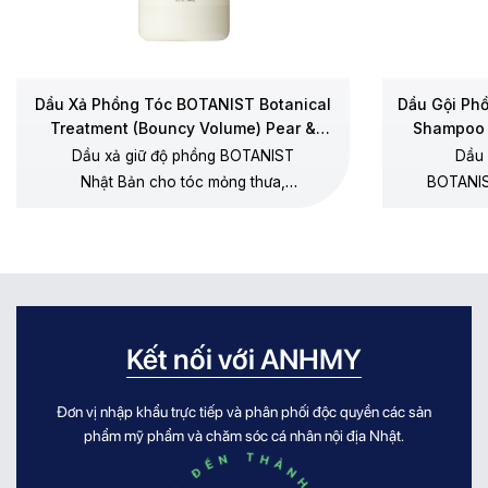
Dầu Xả Phồng Tóc BOTANIST Botanical
Dầu Gội Ph
Treatment (Bouncy Volume) Pear &
Shampoo 
Chamomile
Dầu xả giữ độ phồng BOTANIST
Dầu 
Nhật Bản cho tóc mỏng thưa,
BOTANIS
dưỡng mềm không gây xẹp gốc,
thưa, 
không silicone, hương lê – hoa cúc
dương, 
chamomile.
Kết nối với ANHMY
Đơn vị nhập khẩu trực tiếp và phân phối độc quyền các sản
phẩm mỹ phẩm và chăm sóc cá nhân nội địa Nhật.