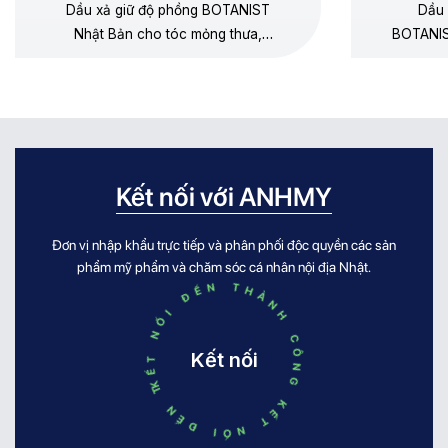
Chamomile
Dầu xả giữ độ phồng BOTANIST
Dầu 
Nhật Bản cho tóc mỏng thưa,
BOTANIS
dưỡng mềm không gây xẹp gốc,
thưa, 
không silicone, hương lê – hoa cúc
dương, 
chamomile.
Kết nối với ANHMY
Đơn vị nhập khẩu trực tiếp và phân phối độc quyền các sản
KẾT NỐI ĐẾN THÀNH CÔNG KẾT NỐI ĐẾN THÀNH CÔNG
phẩm mỹ phẩm và chăm sóc cá nhân nội địa Nhật.
Kết nối