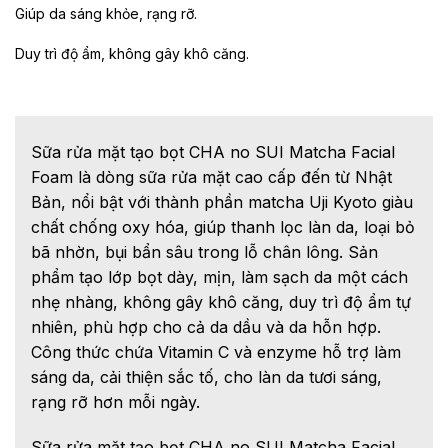
Giúp da sáng khỏe, rạng rỡ.
Duy trì độ ẩm, không gây khô căng.
Sữa rửa mặt tạo bọt CHA no SUI Matcha Facial
Foam là dòng sữa rửa mặt cao cấp đến từ Nhật
Bản, nổi bật với thành phần matcha Uji Kyoto giàu
chất chống oxy hóa, giúp thanh lọc làn da, loại bỏ
bã nhờn, bụi bẩn sâu trong lỗ chân lông. Sản
phẩm tạo lớp bọt dày, mịn, làm sạch da một cách
nhẹ nhàng, không gây khô căng, duy trì độ ẩm tự
nhiên, phù hợp cho cả da dầu và da hỗn hợp.
Công thức chứa Vitamin C và enzyme hỗ trợ làm
sáng da, cải thiện sắc tố, cho làn da tươi sáng,
rạng rỡ hơn mỗi ngày.
Sữa rửa mặt tạo bọt CHA no SUI Matcha Facial