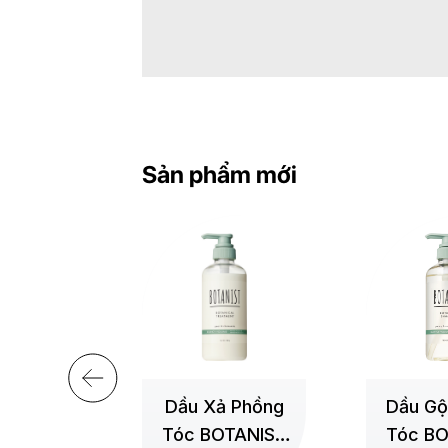
Sản phẩm mới
+
+
i Suôn
Dầu Xả Phồng
Dầu Gộ
OTANIST
Tóc BOTANIST
Tóc BO