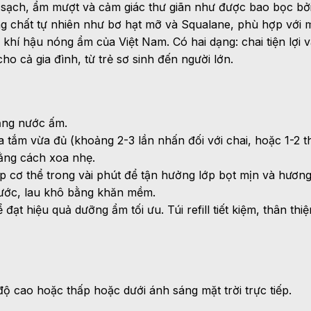
 sạch, ẩm mượt và cảm giác thư giãn như được bao bọc bởi
chất tự nhiên như bơ hạt mỡ và Squalane, phù hợp với mọi
í hậu nóng ẩm của Việt Nam. Có hai dạng: chai tiện lợi và tú
ho cả gia đình, từ trẻ sơ sinh đến người lớn.
ằng nước ấm.
tắm vừa đủ (khoảng 2-3 lần nhấn đối với chai, hoặc 1-2 thìa 
ằng cách xoa nhẹ.
 cơ thể trong vài phút để tận hưởng lớp bọt mịn và hươn
ước, lau khô bằng khăn mềm.
ạt hiệu quả dưỡng ẩm tối ưu. Túi refill tiết kiệm, thân thiệ
độ cao hoặc thấp hoặc dưới ánh sáng mặt trời trực tiếp.