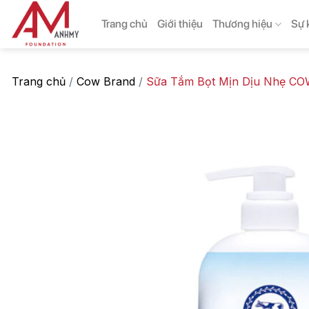
Skip
Trang chủ
Giới thiệu
Thương hiệu
Sự 
to
content
Trang chủ
/
Cow Brand
/
Sữa Tắm Bọt Mịn Dịu Nhẹ C