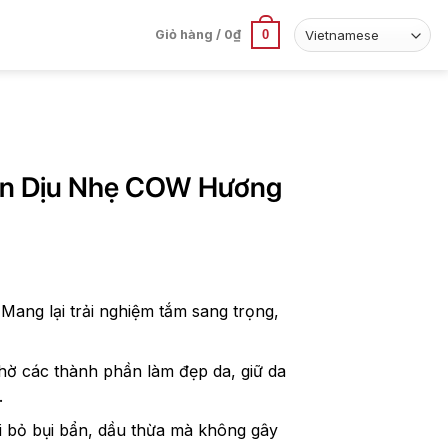
0
Giỏ hàng /
0
₫
ịn Dịu Nhẹ COW Hương
Mang lại trải nghiệm tắm sang trọng,
hờ các thành phần làm đẹp da, giữ da
.
i bỏ bụi bẩn, dầu thừa mà không gây