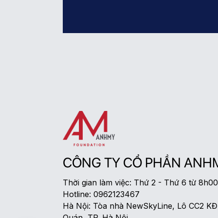
CÔNG TY CỔ PHẦN ANH
Thời gian làm việc: Thứ 2 - Thứ 6 từ 8h0
Hotline: 0962123467
Hà Nội: Tòa nhà NewSkyLine, Lô CC2 K
Quán, TP. Hà Nội