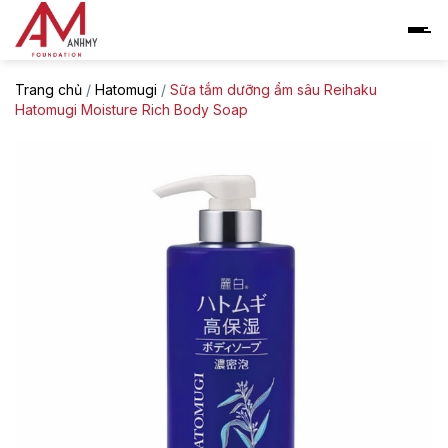
Skip
to
content
Trang chủ
/
Hatomugi
/
Sữa tắm dưỡng ẩm sâu Reihaku
Hatomugi Moisture Rich Body Soap