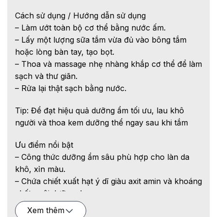
Cách sử dụng / Hướng dẫn sử dụng
– Làm ướt toàn bộ cơ thể bằng nước ấm.
– Lấy một lượng sữa tắm vừa đủ vào bông tắm
hoặc lòng bàn tay, tạo bọt.
– Thoa và massage nhẹ nhàng khắp cơ thể để làm
sạch và thư giãn.
– Rửa lại thật sạch bằng nước.
Tip: Để đạt hiệu quả dưỡng ẩm tối ưu, lau khô
người và thoa kem dưỡng thể ngay sau khi tắm
Ưu điểm nổi bật
– Công thức dưỡng ẩm sâu phù hợp cho làn da
khô, xỉn màu.
– Chứa chiết xuất hạt ý dĩ giàu axit amin và khoáng
chất nuôi dưỡng da.
– Bọt tắm mịn, dễ dàng làm sạch mà vẫn dịu nhẹ.
Xem thêm