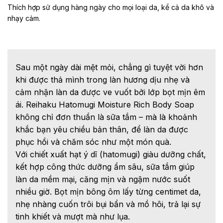
Thích hợp sử dụng hàng ngày cho mọi loại da, kể cả da khô và
nhạy cảm.
Sau một ngày dài mệt mỏi, chẳng gì tuyệt vời hơn
khi được thả mình trong làn hương dịu nhẹ và
cảm nhận làn da được ve vuốt bởi lớp bọt mịn êm
ái. Reihaku Hatomugi Moisture Rich Body Soap
không chỉ đơn thuần là sữa tắm – mà là khoảnh
khắc bạn yêu chiều bản thân, để làn da được
phục hồi và chăm sóc như một món quà.
Với chiết xuất hạt ý dĩ (hatomugi) giàu dưỡng chất,
kết hợp công thức dưỡng ẩm sâu, sữa tắm giúp
làn da mềm mại, căng mịn và ngậm nước suốt
nhiều giờ. Bọt mịn bông ôm lấy từng centimet da,
nhẹ nhàng cuốn trôi bụi bẩn và mồ hôi, trả lại sự
tinh khiết và mượt mà như lụa.