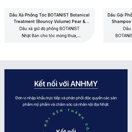
Dầu Xả Phồng Tóc BOTANIST Botanical
Dầu Gội Ph
Treatment (Bouncy Volume) Pear &
Shampoo 
Chamomile
Dầu xả giữ độ phồng BOTANIST
Dầu 
Nhật Bản cho tóc mỏng thưa,
BOTANIS
dưỡng mềm không gây xẹp gốc,
thưa, 
không silicone, hương lê – hoa cúc
dương, 
chamomile.
Kết nối với ANHMY
Đơn vị nhập khẩu trực tiếp và phân phối độc quyền các sản
KẾT NỐI ĐẾN THÀNH CÔNG KẾT NỐI ĐẾN THÀNH CÔNG
phẩm mỹ phẩm và chăm sóc cá nhân nội địa Nhật.
Kết nối