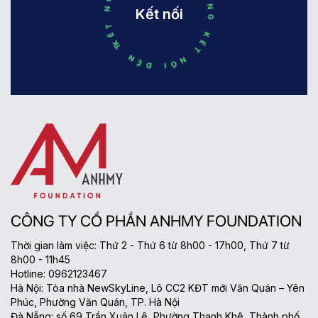
KẾT NỐI ĐẾN THÀNH CÔNG KẾT NỐI ĐẾN THÀNH CÔNG
Kết nối
CÔNG TY CỔ PHẦN ANHMY FOUNDATION
Thời gian làm việc: Thứ 2 - Thứ 6 từ 8h00 - 17h00, Thứ 7 từ
8h00 - 11h45
Hotline: 0962123467
Hà Nội: Tòa nhà NewSkyLine, Lô CC2 KĐT mới Văn Quán – Yên
Phúc, Phường Văn Quán, TP. Hà Nội
Đà Nẵng: số 69 Trần Xuân Lê, Phường Thanh Khê, Thành phố