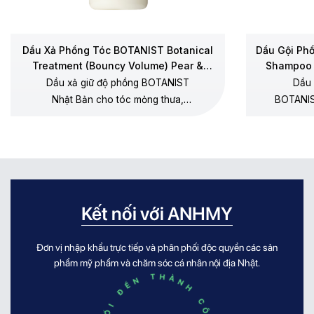
Dầu Xả Phồng Tóc BOTANIST Botanical
Dầu Gội Ph
Treatment (Bouncy Volume) Pear &
Shampoo 
Chamomile
Dầu xả giữ độ phồng BOTANIST
Dầu 
Nhật Bản cho tóc mỏng thưa,
BOTANIS
dưỡng mềm không gây xẹp gốc,
thưa, 
không silicone, hương lê – hoa cúc
dương, 
chamomile.
Kết nối với ANHMY
Đơn vị nhập khẩu trực tiếp và phân phối độc quyền các sản
phẩm mỹ phẩm và chăm sóc cá nhân nội địa Nhật.