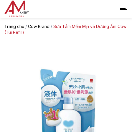
Skip
to
content
Trang chủ
/
Cow Brand
/
Sữa Tắm Mềm Mịn và Dưỡng Ẩm Cow
(Túi Refill)