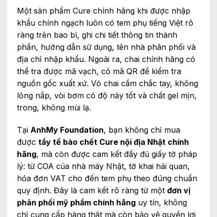
Một sản phẩm Cure chính hãng khi được nhập
khẩu chính ngạch luôn có tem phụ tiếng Việt rõ
ràng trên bao bì, ghi chi tiết thông tin thành
phần, hướng dẫn sử dụng, tên nhà phân phối và
địa chỉ nhập khẩu. Ngoài ra, chai chính hãng có
thể tra được mã vạch, có mã QR để kiểm tra
nguồn gốc xuất xứ. Vỏ chai cầm chắc tay, không
lỏng nắp, vòi bơm có độ nảy tốt và chất gel mịn,
trong, không mùi lạ.
Tại
AnhMy Foundation
, bạn không chỉ mua
được
tẩy tế bào chết Cure nội địa Nhật chính
hãng
, mà còn được cam kết đầy đủ giấy tờ pháp
lý: từ COA của nhà máy Nhật, tờ khai hải quan,
hóa đơn VAT cho đến tem phụ theo đúng chuẩn
quy định. Đây là cam kết rõ ràng từ một
đơn vị
phân phối mỹ phẩm chính hãng
uy tín, không
chỉ cung cấp hàng thật mà còn bảo vệ quyền lợi