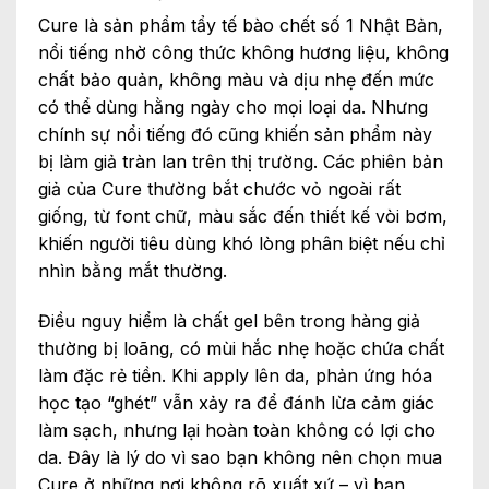
Cure là sản phẩm tẩy tế bào chết số 1 Nhật Bản,
nổi tiếng nhờ công thức không hương liệu, không
chất bảo quản, không màu và dịu nhẹ đến mức
có thể dùng hằng ngày cho mọi loại da. Nhưng
chính sự nổi tiếng đó cũng khiến sản phẩm này
bị làm giả tràn lan trên thị trường. Các phiên bản
giả của Cure thường bắt chước vỏ ngoài rất
giống, từ font chữ, màu sắc đến thiết kế vòi bơm,
khiến người tiêu dùng khó lòng phân biệt nếu chỉ
nhìn bằng mắt thường.
Điều nguy hiểm là chất gel bên trong hàng giả
thường bị loãng, có mùi hắc nhẹ hoặc chứa chất
làm đặc rẻ tiền. Khi apply lên da, phản ứng hóa
học tạo “ghét” vẫn xảy ra để đánh lừa cảm giác
làm sạch, nhưng lại hoàn toàn không có lợi cho
da. Đây là lý do vì sao bạn không nên chọn mua
Cure ở những nơi không rõ xuất xứ – vì bạn