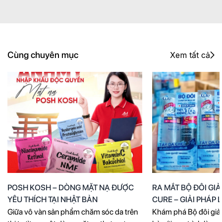
Cùng chuyên mục
Xem tất cả
POSH KOSH – DÒNG MẶT NẠ ĐƯỢC
RA MẮT BỘ ĐÔI GI
YÊU THÍCH TẠI NHẬT BẢN
CURE – GIẢI PHÁP
CHO LÀN DA THÔ
Giữa vô vàn sản phẩm chăm sóc da trên
Khám phá Bộ đôi g