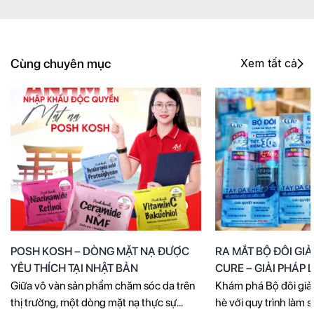
Cùng chuyên mục
Xem tất cả
POSH KOSH – DÒNG MẶT NẠ ĐƯỢC
RA MẮT BỘ ĐÔI GI
YÊU THÍCH TẠI NHẬT BẢN
CURE – GIẢI PHÁP
CHO LÀN DA THÔ
Giữa vô vàn sản phẩm chăm sóc da trên
Khám phá Bộ đôi g
thị trường, một dòng mặt nạ thực sự
hè với quy trình làm 