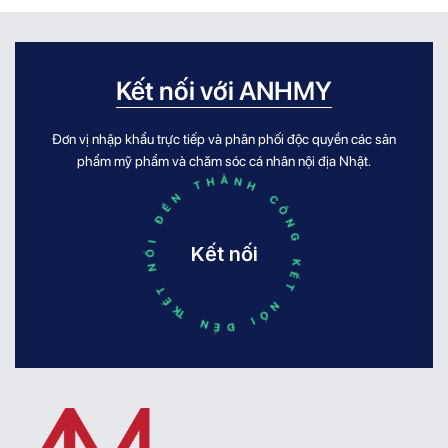
thuyết phục người dùng không chỉ cần
giúp loại bỏ bã nhờn,
sở hữu thiết kế đẹp mắt, mà còn phải
tích tụ, hỗ trợ giảm m
mang đến giải pháp rõ ràng cho từng nhu
da mịn màng, khỏe mạ
cầu của làn da. POSH KOSH tạo dấu ấn
điểm làn da phải đối 
Kết nối với ANHMY
bằng cách kết hợp [...]
[...]
Đơn vị nhập khẩu trực tiếp và phân phối độc quyền các sản
KẾT NỐI ĐẾN THÀNH CÔNG KẾT NỐI ĐẾN THÀNH CÔNG
phẩm mỹ phẩm và chăm sóc cá nhân nội địa Nhật.
Kết nối