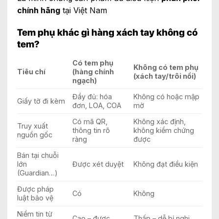
chính hãng
tại Việt Nam
Tem phụ khác gì hàng xách tay không có
tem?
Có tem phụ
Không có tem phụ
Tiêu chí
(hàng chính
(xách tay/trôi nổi)
ngạch)
Đầy đủ: hóa
Không có hoặc mập
Giấy tờ đi kèm
đơn, LOA, COA
mờ
Có mã QR,
Không xác định,
Truy xuất
thông tin rõ
không kiểm chứng
nguồn gốc
ràng
được
Bán tại chuỗi
lớn
Được xét duyệt
Không đạt điều kiện
(Guardian…)
Được pháp
Có
Không
luật bảo vệ
Niềm tin từ
Cao – được
Thấp – dễ bị nghi