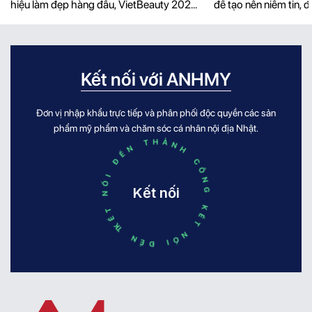
THƯƠNG HIỆU, MANG SẢN PHẨM
hiệu làm đẹp hàng đầu, VietBeauty 2026
để tạo nên niềm tin, 
CHẤT LƯỢNG ĐẾN VIỆT NAM
còn trở thành cầu nối để những cuộc gặp
giá trị và đủ đẹp để 
gỡ chiến lược diễn ra. Trong khuôn khổ
ký ức của hàng triệu 
triển lãm, AnhMy Foundation đã vinh dự
dịp Hachi Hachi bước
đón tiếp và làm việc trực tiếp cùng ông
AnhMy Foundation c
Kết nối với ANHMY
Tomotake Matsuda – Executive Vice
trọng gửi lời chúc [...]
President (Phó [...]
Đơn vị nhập khẩu trực tiếp và phân phối độc quyền các sản
KẾT NỐI ĐẾN THÀNH CÔNG KẾT NỐI ĐẾN THÀNH CÔNG
phẩm mỹ phẩm và chăm sóc cá nhân nội địa Nhật.
Kết nối