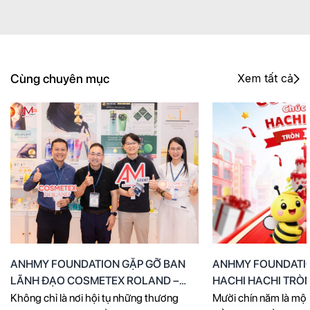
Cùng chuyên mục
Xem tất cả
ANHMY FOUNDATION GẶP GỠ BAN
ANHMY FOUNDATI
LÃNH ĐẠO COSMETEX ROLAND –
HACHI HACHI TRÒN
HÀNH TRÌNH HIỂU CÂU CHUYỆN
Không chỉ là nơi hội tụ những thương
Mười chín năm là một 