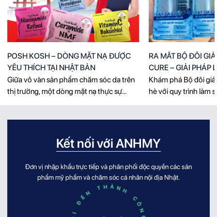
POSH KOSH – DÒNG MẶT NẠ ĐƯỢC
RA MẮT BỘ ĐÔI GI
YÊU THÍCH TẠI NHẬT BẢN
CURE – GIẢI PHÁP
CHO LÀN DA THÔ
Giữa vô vàn sản phẩm chăm sóc da trên
Khám phá Bộ đôi g
thị trường, một dòng mặt nạ thực sự
hè với quy trình làm 
thuyết phục người dùng không chỉ cần
giúp loại bỏ bã nhờn,
sở hữu thiết kế đẹp mắt, mà còn phải
tích tụ, hỗ trợ giảm m
mang đến giải pháp rõ ràng cho từng nhu
da mịn màng, khỏe mạ
cầu của làn da. POSH KOSH tạo dấu ấn
điểm làn da phải đối 
Kết nối với ANHMY
bằng cách kết hợp [...]
[...]
Đơn vị nhập khẩu trực tiếp và phân phối độc quyền các sản
phẩm mỹ phẩm và chăm sóc cá nhân nội địa Nhật.