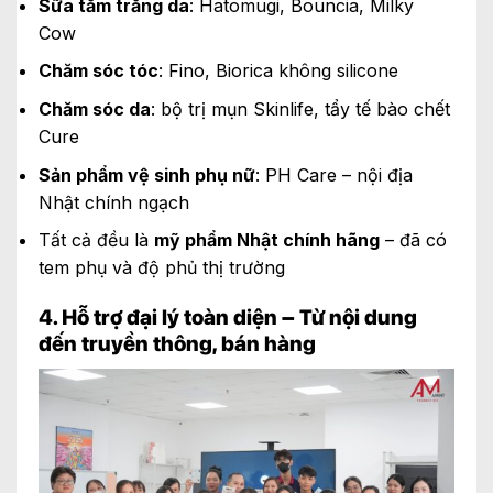
Sữa tắm trắng da
: Hatomugi, Bouncia, Milky
Cow
Chăm sóc tóc
: Fino, Biorica không silicone
Chăm sóc da
: bộ trị mụn Skinlife, tẩy tế bào chết
Cure
Sản phẩm vệ sinh phụ nữ
: PH Care – nội địa
Nhật chính ngạch
Tất cả đều là
mỹ phẩm Nhật chính hãng
– đã có
tem phụ và độ phủ thị trường
4. Hỗ trợ đại lý toàn diện – Từ nội dung
đến truyền thông, bán hàng