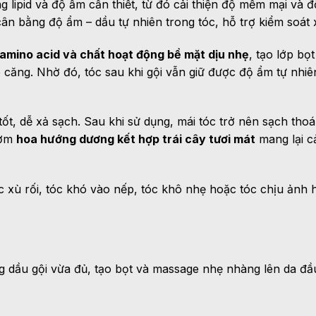
 lipid và độ ẩm cần thiết, từ đó cải thiện độ mềm mại và 
ân bằng độ ẩm – dầu tự nhiên trong tóc, hỗ trợ kiểm soát x
amino acid và chất hoạt động bề mặt dịu nhẹ
, tạo lớp bọ
căng. Nhờ đó, tóc sau khi gội vẫn giữ được độ ẩm tự nhi
tốt, dễ xả sạch. Sau khi sử dụng, mái tóc trở nên sạch th
hơm
hoa hướng dương kết hợp trái cây tươi mát
mang lại cả
 xù rối, tóc khó vào nếp, tóc khô nhẹ hoặc tóc chịu ảnh
g dầu gội vừa đủ, tạo bọt và massage nhẹ nhàng lên da đầ