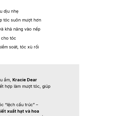
u dịu nhẹ
iúp tóc suôn mượt hơn
và khả năng vào nếp
 cho tóc
iểm soát, tóc xù rối
ậu ẩm,
Kracie Dear
ết hợp làm mượt tóc, giúp
óc “lệch cấu trúc” –
iết xuất hạt và hoa