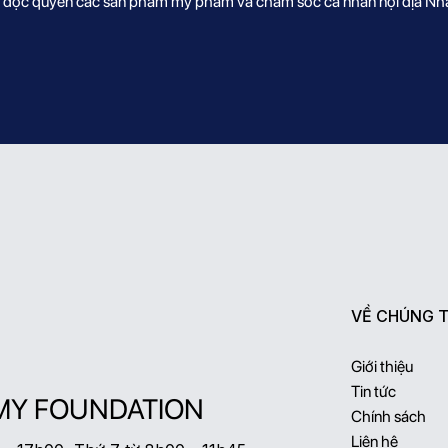
ối độc quyền các sản phẩm mỹ phẩm và chăm sóc cá nhân nội địa Nhậ
m.
VỀ CHÚNG T
Giới thiệu
Tin tức
MY FOUNDATION
Chính sách
Liên hệ