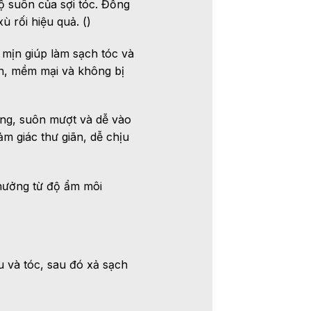
độ suôn của sợi tóc. Đồng
ù rối hiệu quả. ()
t mịn giúp làm sạch tóc và
ên, mềm mại và không bị
oáng, suôn mượt và dễ vào
m giác thư giãn, dễ chịu
 hưởng từ độ ẩm môi
u và tóc, sau đó xả sạch