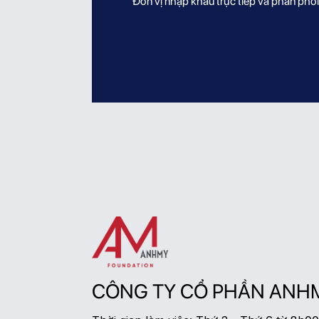
Đơn vị nhập khẩu trực tiếp và phân ph
ca
CÔNG TY CỔ PHẦN ANH