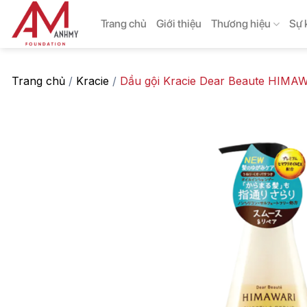
Skip
Trang chủ
Giới thiệu
Thương hiệu
Sự 
to
content
Trang chủ
/
Kracie
/
Dầu gội Kracie Dear Beaute HI