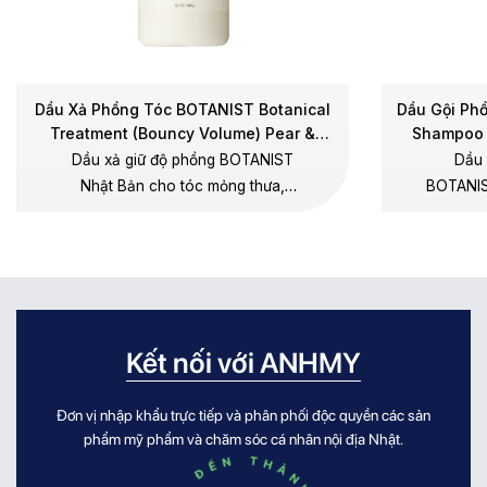
Dầu Xả Phồng Tóc BOTANIST Botanical
Dầu Gội Ph
Treatment (Bouncy Volume) Pear &
Shampoo 
Chamomile
Dầu xả giữ độ phồng BOTANIST
Dầu 
Nhật Bản cho tóc mỏng thưa,
BOTANIS
dưỡng mềm không gây xẹp gốc,
thưa, 
không silicone, hương lê – hoa cúc
dương, 
chamomile.
Kết nối với ANHMY
Đơn vị nhập khẩu trực tiếp và phân phối độc quyền các sản
phẩm mỹ phẩm và chăm sóc cá nhân nội địa Nhật.