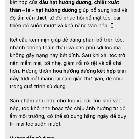
kết hợp của
dầu hạt hướng dương, chiết xuất
thân – lá – hạt hướng dương
giúp bổ sung lipid và
độ ẩm cần thiết, từ đó phục hồi bề mặt tóc, cải
thiện độ suôn mượt và khả năng vào nếp. ()
Kết cấu kem mịn giúp dễ dàng phân bổ trên tóc,
nhanh chóng thẩm thấu và bao phủ sợi tóc mà
không gây nặng hay bết dính. Sau khi xả, tóc trở
nên mềm mại, tơi nhẹ, giảm rối rõ rệt và dễ chải
hơn. Hương thơm
hoa hướng dương kết hợp trái
cây
tươi mát mang lại cảm giác thư giãn, dễ chịu
trong quá trình sử dụng.
Sản phẩm phù hợp cho tóc xù rối, tóc khó vào
nếp, tóc khô nhẹ hoặc tóc chịu ảnh hưởng từ độ
ẩm môi trường, có thể sử dụng hằng ngày để duy
trì mái tóc suôn mượt.
Hướng dẫn sử dụng