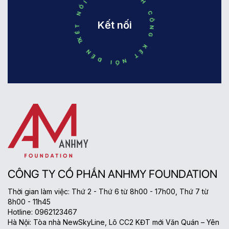
KẾT NỐI ĐẾN THÀNH CÔNG KẾT NỐI ĐẾN THÀNH CÔNG
Kết nối
CÔNG TY CỔ PHẦN ANHMY FOUNDATION
Thời gian làm việc: Thứ 2 - Thứ 6 từ 8h00 - 17h00, Thứ 7 từ
8h00 - 11h45
Hotline: 0962123467
Hà Nội: Tòa nhà NewSkyLine, Lô CC2 KĐT mới Văn Quán – Yên