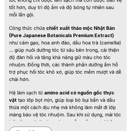
tóc không chỉ được làm sạch mà còn được bảo vệ
tốt hơn, duy trì độ ẩm và độ bóng tự nhiên sau
mỗi lần gội.
Công thức chứa
chiết xuất thảo mộc Nhật Bản
(Pure Japanese Botanicals Premium Extract)
như cám gạo, hoa anh đào, dầu hoa trà (camellia)
… giúp nuôi dưỡng tóc từ sâu bên trong, cải thiện
độ đàn hồi và tăng khả năng giữ màu cho tóc
nhuộm. Đồng thời, các thành phần dưỡng ẩm hỗ
trợ phục hồi tóc khô xơ, giúp tóc mềm mượt và dễ
chải hơn.
Hệ làm sạch từ
amino acid có nguồn gốc thực
vật
tạo lớp bọt mịn, giúp loại bỏ bụi bẩn và dầu
thừa một cách dịu nhẹ mà không làm mất đi lớp
màng bảo vệ tóc nhuộm. Sau khi sử dụng, mái tóc
trở nên sạch thoáng nhưng vẫn mềm mại, không
khô rít.