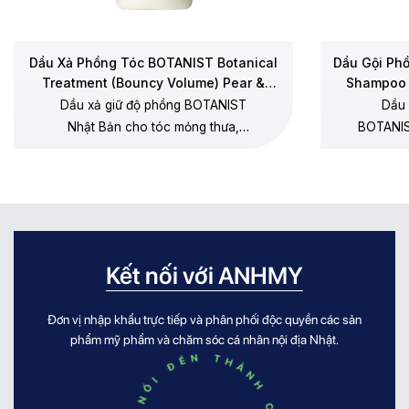
Dầu Xả Phồng Tóc BOTANIST Botanical
Dầu Gội Ph
Treatment (Bouncy Volume) Pear &
Shampoo 
Chamomile
Dầu xả giữ độ phồng BOTANIST
Dầu 
Nhật Bản cho tóc mỏng thưa,
BOTANIS
dưỡng mềm không gây xẹp gốc,
thưa, 
không silicone, hương lê – hoa cúc
dương, 
chamomile.
Kết nối với ANHMY
Đơn vị nhập khẩu trực tiếp và phân phối độc quyền các sản
phẩm mỹ phẩm và chăm sóc cá nhân nội địa Nhật.