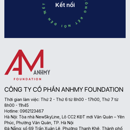
KẾT NỐI ĐẾN THÀNH CÔNG KẾT NỐI ĐẾN THÀNH CÔNG
Kết nối
CÔNG TY CỔ PHẦN ANHMY FOUNDATION
Thời gian làm việc: Thứ 2 - Thứ 6 từ 8h00 - 17h00, Thứ 7 từ
8h00 - 11h45
Hotline: 0962123467
Hà Nội: Tòa nhà NewSkyLine, Lô CC2 KĐT mới Văn Quán – Yên
Phúc, Phường Văn Quán, TP. Hà Nội
Đà Nẵng: số 69 Trần Xuân Lê, Phường Thanh Khê, Thành phố