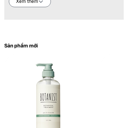
Xem thêm
Kết cấu dạng sữa tạo bọt tốt, dễ xả sạch. Hương
thơm
hoa anh đào kết hợp trái cây (apricot)
thanh nhẹ, tinh tế mang lại cảm giác thư giãn và
dễ chịu trong từng lần sử dụng.
Sản phẩm mới
Sản phẩm phù hợp với tóc nhuộm, tóc hư tổn, tóc
khô xơ hoặc tóc cần phục hồi, có thể sử dụng
hằng ngày.
Hướng dẫn sử dụng
Làm ướt tóc, lấy một lượng dầu gội vừa đủ, tạo bọt
và massage nhẹ nhàng lên da đầu và tóc, sau đó
xả sạch lại với nước.
Bảo quản
Bảo quản nơi khô ráo, thoáng mát, tránh ánh
nắng trực tiếp. Đậy kín nắp sau khi sử dụng.