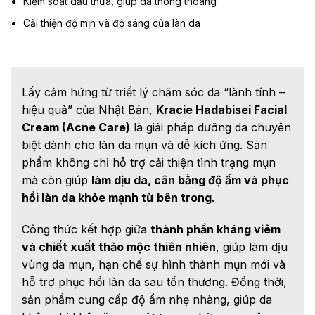
Kiểm soát dầu thừa, giúp da thông thoáng
Cải thiện độ mịn và độ sáng của làn da
Lấy cảm hứng từ triết lý chăm sóc da “lành tính –
hiệu quả” của Nhật Bản,
Kracie Hadabisei Facial
Cream (Acne Care)
là giải pháp dưỡng da chuyên
biệt dành cho làn da mụn và dễ kích ứng. Sản
phẩm không chỉ hỗ trợ cải thiện tình trạng mụn
mà còn giúp
làm dịu da, cân bằng độ ẩm và phục
hồi làn da khỏe mạnh từ bên trong
.
Công thức kết hợp giữa
thành phần kháng viêm
và chiết xuất thảo mộc thiên nhiên
, giúp làm dịu
vùng da mụn, hạn chế sự hình thành mụn mới và
hỗ trợ phục hồi làn da sau tổn thương. Đồng thời,
sản phẩm cung cấp độ ẩm nhẹ nhàng, giúp da