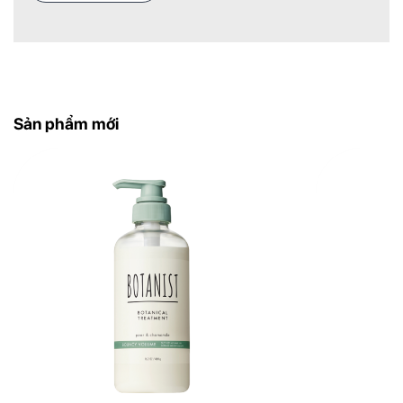
Bảo quản nơi khô ráo, thoáng mát, tránh ánh
nắng trực tiếp. Đậy kín nắp sau khi sử dụng.
Sản phẩm mới