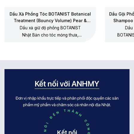
Dầu Xả Phồng Tóc BOTANIST Botanical
Dầu Gội Ph
Treatment (Bouncy Volume) Pear &
Shampoo 
Chamomile
Dầu xả giữ độ phồng BOTANIST
Dầu 
Nhật Bản cho tóc mỏng thưa,
BOTANIS
dưỡng mềm không gây xẹp gốc,
thưa, 
không silicone, hương lê – hoa cúc
dương, 
chamomile.
Kết nối với ANHMY
Đơn vị nhập khẩu trực tiếp và phân phối độc quyền các sản
KẾT NỐI ĐẾN THÀNH CÔNG KẾT NỐI ĐẾN THÀNH CÔNG
phẩm mỹ phẩm và chăm sóc cá nhân nội địa Nhật.
Kết nối