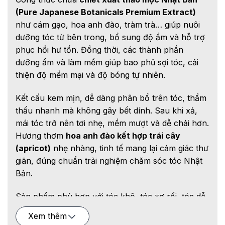
(Pure Japanese Botanicals Premium Extract)
như cám gạo, hoa anh đào, tràm trà… giúp nuôi
dưỡng tóc từ bên trong, bổ sung độ ẩm và hỗ trợ
phục hồi hư tổn. Đồng thời, các thành phần
dưỡng ẩm và làm mềm giúp bao phủ sợi tóc, cải
thiện độ mềm mại và độ bóng tự nhiên.
Kết cấu kem mịn, dễ dàng phân bổ trên tóc, thẩm
thấu nhanh mà không gây bết dính. Sau khi xả,
mái tóc trở nên tơi nhẹ, mềm mượt và dễ chải hơn.
Hương thơm
hoa anh đào kết hợp trái cây
(apricot)
nhẹ nhàng, tinh tế mang lại cảm giác thư
giãn, đúng chuẩn trải nghiệm chăm sóc tóc Nhật
Bản.
Sản phẩm phù hợp với tóc khô, tóc xơ rối, tóc dễ
rối hoặc khó vào nếp, có thể sử dụng hằng ngày.
Xem thêm