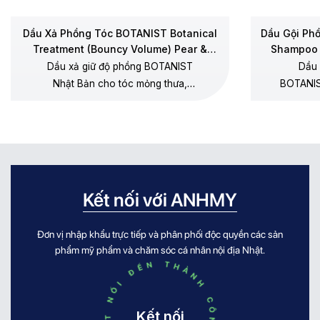
Dầu Xả Phồng Tóc BOTANIST Botanical
Dầu Gội Ph
Treatment (Bouncy Volume) Pear &
Shampoo 
Chamomile
Dầu xả giữ độ phồng BOTANIST
Dầu 
Nhật Bản cho tóc mỏng thưa,
BOTANIS
dưỡng mềm không gây xẹp gốc,
thưa, 
không silicone, hương lê – hoa cúc
dương, 
chamomile.
Kết nối với ANHMY
Đơn vị nhập khẩu trực tiếp và phân phối độc quyền các sản
KẾT NỐI ĐẾN THÀNH CÔNG KẾT NỐI ĐẾN THÀNH CÔNG
phẩm mỹ phẩm và chăm sóc cá nhân nội địa Nhật.
Kết nối