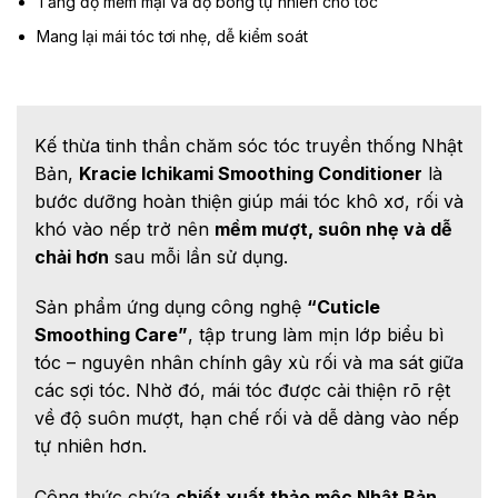
Tăng độ mềm mại và độ bóng tự nhiên cho tóc
Mang lại mái tóc tơi nhẹ, dễ kiểm soát
Kế thừa tinh thần chăm sóc tóc truyền thống Nhật
Bản,
Kracie Ichikami Smoothing Conditioner
là
bước dưỡng hoàn thiện giúp mái tóc khô xơ, rối và
khó vào nếp trở nên
mềm mượt, suôn nhẹ và dễ
chải hơn
sau mỗi lần sử dụng.
Sản phẩm ứng dụng công nghệ
“Cuticle
Smoothing Care”
, tập trung làm mịn lớp biểu bì
tóc – nguyên nhân chính gây xù rối và ma sát giữa
các sợi tóc. Nhờ đó, mái tóc được cải thiện rõ rệt
về độ suôn mượt, hạn chế rối và dễ dàng vào nếp
tự nhiên hơn.
Công thức chứa
chiết xuất thảo mộc Nhật Bản