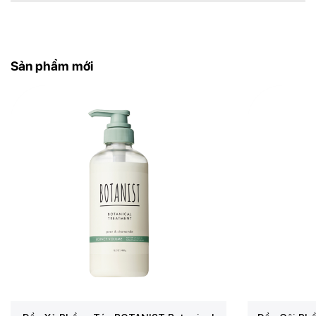
đi.
・Cẩn thận để không dính chất này vào mắt và
rửa ngay lập tức trong trường hợp tiếp xúc với
mắt.
Sản phẩm mới
・Để xa tầm tay trẻ em.
・Không để ở những nơi có nhiệt độ quá cao
hoặc thấp, hoặc dưới ánh sáng mặt trời trực tiếp.
Thông số sản phẩm:
Dung tích:
1000ml
Thương hiệu:
Salon Link (thuộc KUMANO
Cosme)
Xuất xứ thương hiệu:
Nhật Bản
Sản xuất tại:
Nhật Bản