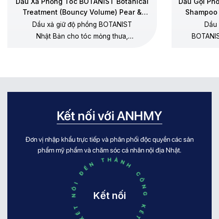
Dầu Xả Phồng Tóc BOTANIST Botanical
Dầu Gội Ph
Treatment (Bouncy Volume) Pear &
Shampoo 
Chamomile
Dầu xả giữ độ phồng BOTANIST
Dầu 
Nhật Bản cho tóc mỏng thưa,
BOTANIS
dưỡng mềm không gây xẹp gốc,
thưa, 
không silicone, hương lê – hoa cúc
dương, 
chamomile.
Kết nối với ANHMY
Đơn vị nhập khẩu trực tiếp và phân phối độc quyền các sản
KẾT NỐI ĐẾN THÀNH CÔNG KẾT NỐI ĐẾN THÀNH CÔNG
phẩm mỹ phẩm và chăm sóc cá nhân nội địa Nhật.
Kết nối