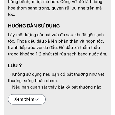
bồng bềnh, mượt mà hơn. Cùng với đó là hương
hoa thơm sang trọng, quyến rũ lưu nhẹ trên mái
tóc.
HƯỚNG DẪN SỬ DỤNG
Lấy một lượng dầu xả vừa đủ sau khi đã gội sạch
tóc. Thoa đều dầu xả lên phần thân và ngọn tóc,
tránh tiếp xúc với da đầu. Để dầu xả thẩm thấu
trong khoảng 1-2 phút rồi rửa sạch bằng nước ấm.
LƯU Ý
・Không sử dụng nếu bạn có bất thường như vết
thương, sưng hoặc chàm.
・Nếu bạn quan sát thấy bất kỳ bất thường nào
như đỏ, sưng, ngứa, kích ứng, mất màu (bạch
Xem thêm
biến, v.v.) và sạm da, hãy ngừng sử dụng và tham
khảo ý kiến bác sĩ da liễu. Nếu bạn tiếp tục sử
dụng nó như hiện tại, các triệu chứng có thể xấu