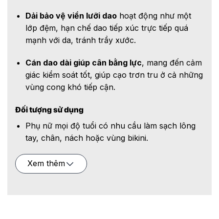
Dải bảo vệ viền lưỡi dao
hoạt động như một
lớp đệm, hạn chế dao tiếp xúc trực tiếp quá
mạnh với da, tránh trầy xước.
Cán dao dài giúp cân bằng lực
, mang đến cảm
giác kiểm soát tốt, giúp cạo trơn tru ở cả những
vùng cong khó tiếp cận.
Đối tượng sử dụng
Phụ nữ mọi độ tuổi có nhu cầu làm sạch lông
tay, chân, nách hoặc vùng bikini.
Người thường xuyên đi du lịch, công tác cần
Xem thêm
dao cạo nhỏ gọn, tiện mang theo.
Phù hợp với
người có da nhạy cảm
cần sản
phẩm cạo lông an toàn, nhẹ dịu.