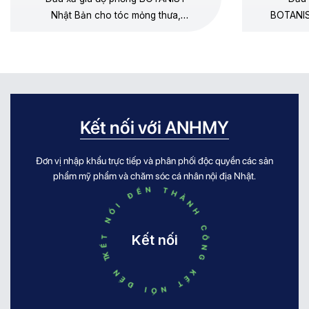
Nhật Bản cho tóc mỏng thưa,
BOTANIS
dưỡng mềm không gây xẹp gốc,
thưa, 
không silicone, hương lê – hoa cúc
dương, 
chamomile.
Kết nối với ANHMY
Đơn vị nhập khẩu trực tiếp và phân phối độc quyền các sản
KẾT NỐI ĐẾN THÀNH CÔNG KẾT NỐI ĐẾN THÀNH CÔNG
phẩm mỹ phẩm và chăm sóc cá nhân nội địa Nhật.
Kết nối