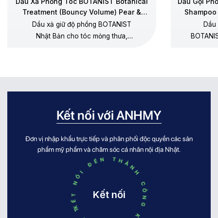
nhiễm khuẩn.
Dầu Xả Phồng Tóc BOTANIST Botanical
Dầu Gội Ph
Treatment (Bouncy Volume) Pear &
Shampoo 
Chamomile
Thay dao sau vài tuần sử dụng hoặc khi thấy
Dầu xả giữ độ phồng BOTANIST
Dầu 
lưỡi dao không còn sắc bén.
Nhật Bản cho tóc mỏng thưa,
BOTANIS
dưỡng mềm không gây xẹp gốc,
thưa, 
không silicone, hương lê – hoa cúc
dương, 
chamomile.
Kết nối với ANHMY
Đơn vị nhập khẩu trực tiếp và phân phối độc quyền các sản
KẾT NỐI ĐẾN THÀNH CÔNG KẾT NỐI ĐẾN THÀNH CÔNG
phẩm mỹ phẩm và chăm sóc cá nhân nội địa Nhật.
Kết nối