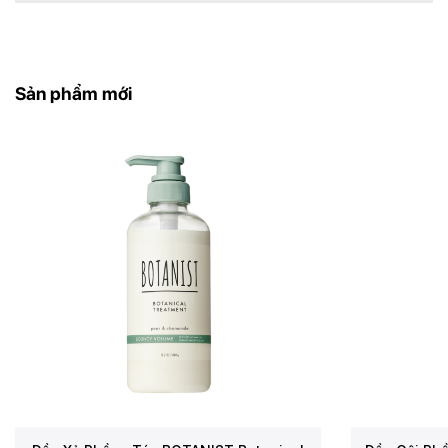
Dùng gương gần, ánh sáng tốt để xác định
đường viền mong muốn.
Sản phẩm mới
Cầm dao nghiêng khoảng 30–45 độ, cạo nhẹ
theo chiều mọc của lông
.
Sau khi tỉa xong, lau lại bằng khăn ấm, có thể
dưỡng ẩm nếu cần.
Rửa sạch dao, lau khô và đậy nắp bảo vệ lại
để
dùng cho lần tiếp theo.
👉
Lưu ý:
Không nên sử dụng trên vùng da đang có mụn,
viêm hoặc bị tổn thương.
Không dùng chung dao với người khác để tránh