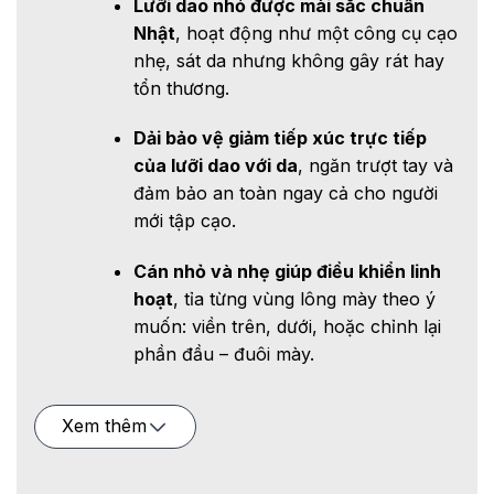
Lưỡi dao nhỏ được mài sắc chuẩn
Nhật
, hoạt động như một công cụ cạo
nhẹ, sát da nhưng không gây rát hay
tổn thương.
Dải bảo vệ giảm tiếp xúc trực tiếp
của lưỡi dao với da
, ngăn trượt tay và
đảm bảo an toàn ngay cả cho người
mới tập cạo.
Cán nhỏ và nhẹ giúp điều khiển linh
hoạt
, tỉa từng vùng lông mày theo ý
muốn: viền trên, dưới, hoặc chỉnh lại
phần đầu – đuôi mày.
Hướng dẫn sử dụng
Xem thêm
Làm sạch vùng da quanh chân mày
, lau khô
trước khi sử dụng.