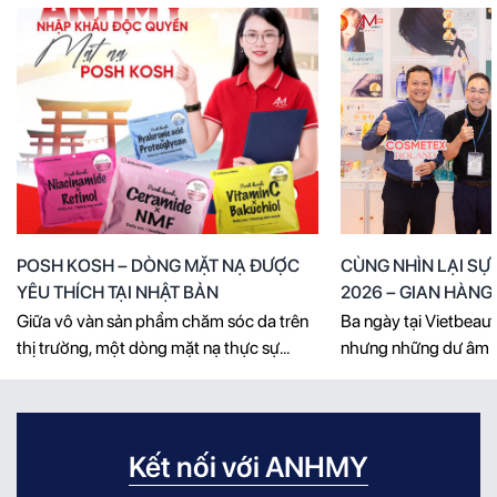
POSH KOSH – DÒNG MẶT NẠ ĐƯỢC
CÙNG NHÌN LẠI SỰ
YÊU THÍCH TẠI NHẬT BẢN
2026 – GIAN HÀN
FOUNDATION BÙNG
Giữa vô vàn sản phẩm chăm sóc da trên
Ba ngày tại Vietbeaut
GIỜ HẾT!
thị trường, một dòng mặt nạ thực sự
nhưng những dư âm v
thuyết phục người dùng không chỉ cần
luôn đông kín khách,
sở hữu thiết kế đẹp mắt, mà còn phải
đầy ý nghĩa và hàng 
mang đến giải pháp rõ ràng cho từng nhu
còn nguyên vẹn trong
cầu của làn da. POSH KOSH tạo dấu ấn
AnhMy Foundation. K
Kết nối với ANHMY
bằng cách kết hợp [...]
triển lãm mỹ phẩm, 