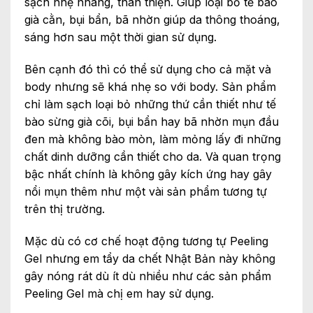
sạch nhẹ nhàng, thân thiện. Giúp loại bỏ tế bào
già cằn, bụi bẩn, bã nhờn giúp da thông thoáng,
sáng hơn sau một thời gian sử dụng.
Bên cạnh đó thì có thể sử dụng cho cả mặt và
body nhưng sẽ khá nhẹ so với body. Sản phẩm
chỉ làm sạch loại bỏ những thứ cần thiết như tế
bào sừng già cõi, bụi bẩn hay bã nhờn mụn đầu
đen mà không bào mòn, làm mỏng lấy đi những
chất dinh dưỡng cần thiết cho da. Và quan trọng
bậc nhất chính là không gây kích ứng hay gây
nổi mụn thêm như một vài sản phẩm tương tự
trên thị trường.
Mặc dù có cơ chế hoạt động tương tự Peeling
Gel nhưng em tẩy da chết Nhật Bản này không
gây nóng rát dù ít dù nhiều như các sản phẩm
Peeling Gel mà chị em hay sử dụng.