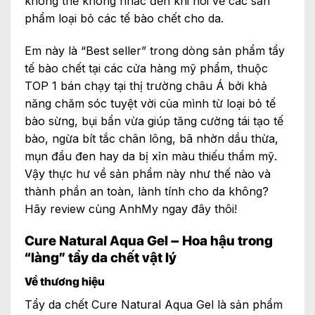
không thể không nhắc đến khi nói về các sản
phẩm loại bỏ các tế bào chết cho da.
Em này là “Best seller” trong dòng sản phẩm tẩy
tế bào chết tại các cửa hàng mỹ phẩm, thuộc
TOP 1 bán chạy tại thị trường châu Á bởi khả
năng chăm sóc tuyệt vời của mình từ loại bỏ tế
bào sừng, bụi bẩn vừa giúp tăng cường tái tạo tế
bào, ngừa bít tắc chân lông, bã nhờn dầu thừa,
mụn đầu đen hay da bị xỉn màu thiếu thẩm mỹ.
Vậy thực hư về sản phẩm này như thế nào và
thành phần an toàn, lành tính cho da không?
Hãy review cùng AnhMy ngay đây thôi!
Cure Natural Aqua Gel – Hoa hậu trong
“làng” tẩy da chết vật lý
Về thương hiệu
Tẩy da chết Cure Natural Aqua Gel là sản phẩm